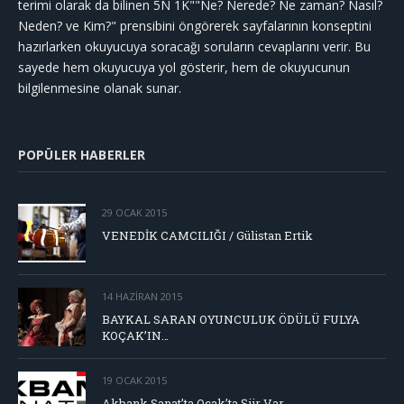
terimi olarak da bilinen 5N 1K""Ne? Nerede? Ne zaman? Nasıl?
Neden? ve Kim?" prensibini öngörerek sayfalarının konseptini
hazırlarken okuyucuya soracağı soruların cevaplarını verir. Bu
sayede hem okuyucuya yol gösterir, hem de okuyucunun
bilgilenmesine olanak sunar.
POPÜLER HABERLER
29 OCAK 2015
VENEDİK CAMCILIĞI / Gülistan Ertik
14 HAZIRAN 2015
BAYKAL SARAN OYUNCULUK ÖDÜLÜ FULYA
KOÇAK’IN…
19 OCAK 2015
Akbank Sanat’ta Ocak’ta Şiir Var