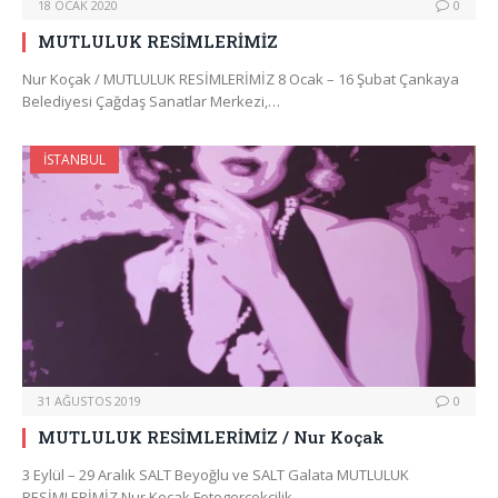
18 OCAK 2020
0
MUTLULUK RESİMLERİMİZ
Nur Koçak / MUTLULUK RESİMLERİMİZ 8 Ocak – 16 Şubat Çankaya
Belediyesi Çağdaş Sanatlar Merkezi,…
İSTANBUL
31 AĞUSTOS 2019
0
MUTLULUK RESİMLERİMİZ / Nur Koçak
3 Eylül – 29 Aralık SALT Beyoğlu ve SALT Galata MUTLULUK
RESİMLERİMİZ Nur Koçak Fotogerçekçilik…