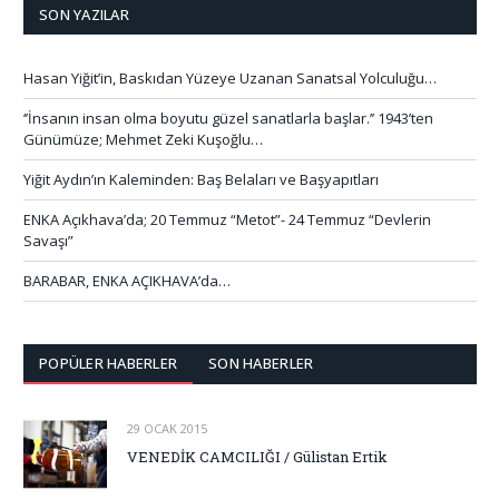
SON YAZILAR
Hasan Yiğit’in, Baskıdan Yüzeye Uzanan Sanatsal Yolculuğu…
‘’İnsanın insan olma boyutu güzel sanatlarla başlar.’’ 1943’ten
Günümüze; Mehmet Zeki Kuşoğlu…
Yiğit Aydın’ın Kaleminden: Baş Belaları ve Başyapıtları
ENKA Açıkhava’da; 20 Temmuz “Metot”- 24 Temmuz “Devlerin
Savaşı”
BARABAR, ENKA AÇIKHAVA’da…
POPÜLER HABERLER
SON HABERLER
29 OCAK 2015
VENEDİK CAMCILIĞI / Gülistan Ertik