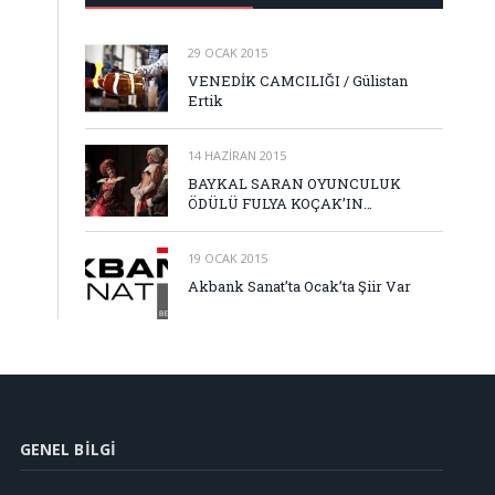
29 OCAK 2015
VENEDİK CAMCILIĞI / Gülistan
Ertik
14 HAZIRAN 2015
BAYKAL SARAN OYUNCULUK
ÖDÜLÜ FULYA KOÇAK’IN…
19 OCAK 2015
Akbank Sanat’ta Ocak’ta Şiir Var
GENEL BILGI