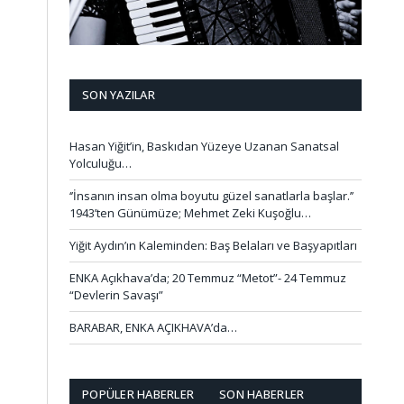
SON YAZILAR
Hasan Yiğit’in, Baskıdan Yüzeye Uzanan Sanatsal
Yolculuğu…
‘’İnsanın insan olma boyutu güzel sanatlarla başlar.’’
1943’ten Günümüze; Mehmet Zeki Kuşoğlu…
Yiğit Aydın’ın Kaleminden: Baş Belaları ve Başyapıtları
ENKA Açıkhava’da; 20 Temmuz “Metot”- 24 Temmuz
“Devlerin Savaşı”
BARABAR, ENKA AÇIKHAVA’da…
POPÜLER HABERLER
SON HABERLER