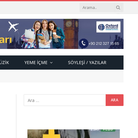
ÜZIK
YEME İÇME
SÖYLEŞI / YAZILAR
Video
oynatıcı