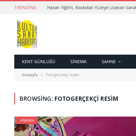
TRENDING
Hasan Yiğit’in, Baskıdan Yüzeye Uzanan Sana
KENT GÜNLÜĞÜ
SINEMA
SAHNE
Anasayfa
Fotogerçekçi resim
»
BROWSING:
FOTOGERÇEKÇI RESIM
ANKARA