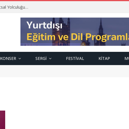
tsal Yolculuğu…
KONSER
SERGI
FESTIVAL
KITAP
M