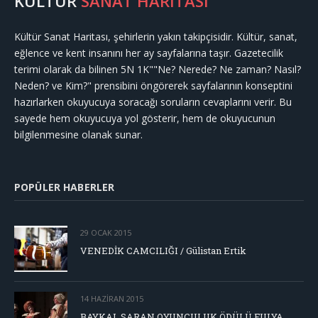
KÜLTÜR
SANAT HARİTASI
Kültür Sanat Haritası, şehirlerin yakın takipçisidir. Kültür, sanat,
eğlence ve kent insanını her ay sayfalarına taşır. Gazetecilik
terimi olarak da bilinen 5N 1K""Ne? Nerede? Ne zaman? Nasıl?
Neden? ve Kim?" prensibini öngörerek sayfalarının konseptini
hazırlarken okuyucuya soracağı soruların cevaplarını verir. Bu
sayede hem okuyucuya yol gösterir, hem de okuyucunun
bilgilenmesine olanak sunar.
POPÜLER HABERLER
29 OCAK 2015
VENEDİK CAMCILIĞI / Gülistan Ertik
14 HAZIRAN 2015
BAYKAL SARAN OYUNCULUK ÖDÜLÜ FULYA