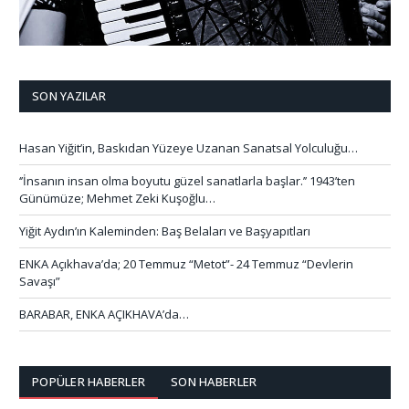
SON YAZILAR
Hasan Yiğit’in, Baskıdan Yüzeye Uzanan Sanatsal Yolculuğu…
‘’İnsanın insan olma boyutu güzel sanatlarla başlar.’’ 1943’ten
Günümüze; Mehmet Zeki Kuşoğlu…
Yiğit Aydın’ın Kaleminden: Baş Belaları ve Başyapıtları
ENKA Açıkhava’da; 20 Temmuz “Metot”- 24 Temmuz “Devlerin
Savaşı”
BARABAR, ENKA AÇIKHAVA’da…
POPÜLER HABERLER
SON HABERLER