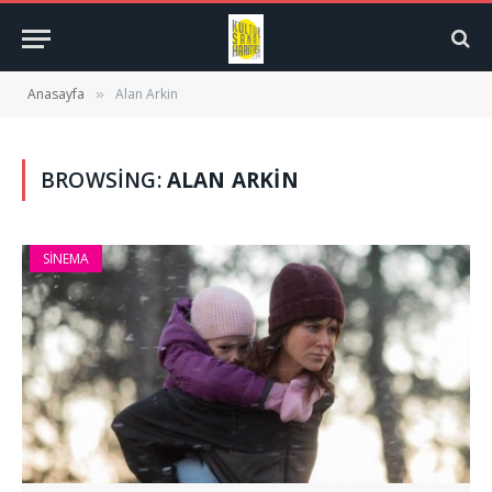
Anasayfa
Alan Arkin
»
BROWSING:
ALAN ARKIN
SINEMA