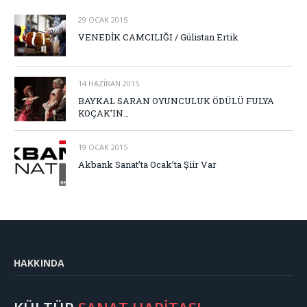
29 OCAK 2015
VENEDİK CAMCILIĞI / Gülistan Ertik
14 HAZIRAN 2015
BAYKAL SARAN OYUNCULUK ÖDÜLÜ FULYA
KOÇAK’IN…
19 OCAK 2015
Akbank Sanat’ta Ocak’ta Şiir Var
HAKKINDA