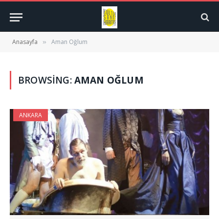
Anasayfa
Aman Oğlum
»
BROWSING:
AMAN OĞLUM
ANKARA