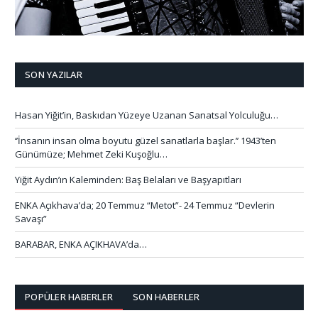
SON YAZILAR
Hasan Yiğit’in, Baskıdan Yüzeye Uzanan Sanatsal Yolculuğu…
‘’İnsanın insan olma boyutu güzel sanatlarla başlar.’’ 1943’ten
Günümüze; Mehmet Zeki Kuşoğlu…
Yiğit Aydın’ın Kaleminden: Baş Belaları ve Başyapıtları
ENKA Açıkhava’da; 20 Temmuz “Metot”- 24 Temmuz “Devlerin
Savaşı”
BARABAR, ENKA AÇIKHAVA’da…
POPÜLER HABERLER
SON HABERLER