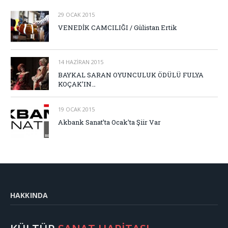
29 OCAK 2015
VENEDİK CAMCILIĞI / Gülistan Ertik
14 HAZIRAN 2015
BAYKAL SARAN OYUNCULUK ÖDÜLÜ FULYA
KOÇAK’IN…
19 OCAK 2015
Akbank Sanat’ta Ocak’ta Şiir Var
HAKKINDA