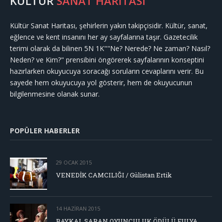
KÜLTÜR
SANAT HARİTASI
Kültür Sanat Haritası, şehirlerin yakın takipçisidir. Kültür, sanat,
eğlence ve kent insanını her ay sayfalarına taşır. Gazetecilik
terimi olarak da bilinen 5N 1K""Ne? Nerede? Ne zaman? Nasıl?
Neden? ve Kim?" prensibini öngörerek sayfalarının konseptini
hazırlarken okuyucuya soracağı soruların cevaplarını verir. Bu
sayede hem okuyucuya yol gösterir, hem de okuyucunun
bilgilenmesine olanak sunar.
POPÜLER HABERLER
29 OCAK 2015
VENEDİK CAMCILIĞI / Gülistan Ertik
14 HAZIRAN 2015
BAYKAL SARAN OYUNCULUK ÖDÜLÜ FULYA