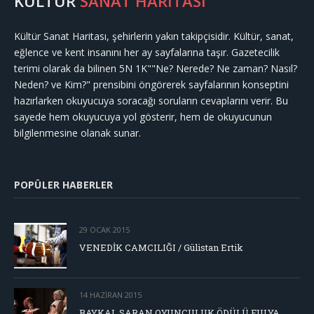
KÜLTÜR
SANAT HARİTASI
Kültür Sanat Haritası, şehirlerin yakın takipçisidir. Kültür, sanat,
eğlence ve kent insanını her ay sayfalarına taşır. Gazetecilik
terimi olarak da bilinen 5N 1K""Ne? Nerede? Ne zaman? Nasıl?
Neden? ve Kim?" prensibini öngörerek sayfalarının konseptini
hazırlarken okuyucuya soracağı soruların cevaplarını verir. Bu
sayede hem okuyucuya yol gösterir, hem de okuyucunun
bilgilenmesine olanak sunar.
POPÜLER HABERLER
29 OCAK 2015
VENEDİK CAMCILIĞI / Gülistan Ertik
14 HAZIRAN 2015
BAYKAL SARAN OYUNCULUK ÖDÜLÜ FULYA