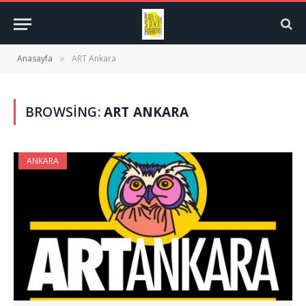
Anasayfa
ART Ankara
»
BROWSING:
ART ANKARA
ANKARA