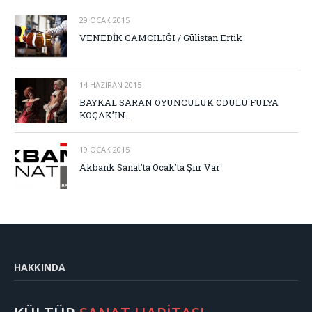
29 OCAK 2015
VENEDİK CAMCILIĞI / Gülistan Ertik
14 HAZIRAN 2015
BAYKAL SARAN OYUNCULUK ÖDÜLÜ FULYA
KOÇAK’IN…
19 OCAK 2015
Akbank Sanat’ta Ocak’ta Şiir Var
HAKKINDA