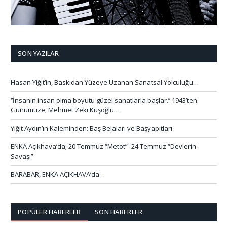
SON YAZILAR
Hasan Yiğit’in, Baskıdan Yüzeye Uzanan Sanatsal Yolculuğu…
‘’İnsanın insan olma boyutu güzel sanatlarla başlar.’’ 1943’ten
Günümüze; Mehmet Zeki Kuşoğlu…
Yiğit Aydın’ın Kaleminden: Baş Belaları ve Başyapıtları
ENKA Açıkhava’da; 20 Temmuz “Metot”- 24 Temmuz “Devlerin
Savaşı”
BARABAR, ENKA AÇIKHAVA’da…
POPÜLER HABERLER
SON HABERLER