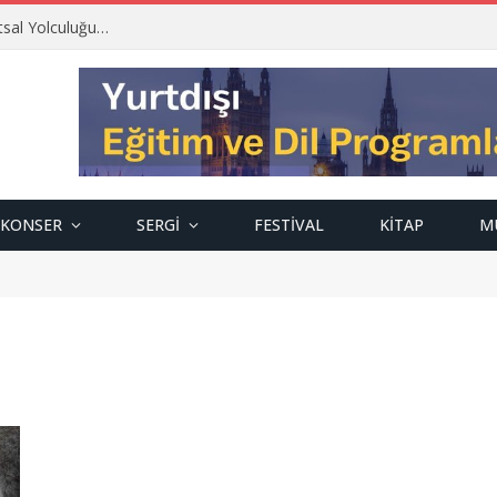
tsal Yolculuğu…
KONSER
SERGI
FESTIVAL
KITAP
M