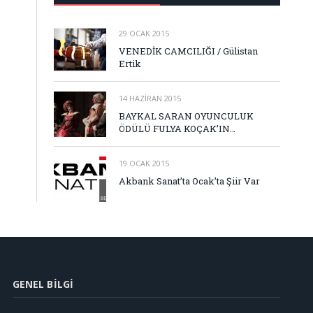
29 OCAK 2015
VENEDİK CAMCILIĞI / Gülistan
Ertik
14 HAZIRAN 2015
BAYKAL SARAN OYUNCULUK
ÖDÜLÜ FULYA KOÇAK’IN…
19 OCAK 2015
Akbank Sanat’ta Ocak’ta Şiir Var
GENEL BILGI