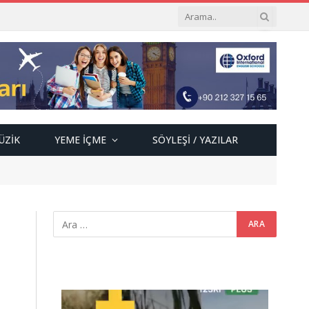
ÜZIK
YEME İÇME
SÖYLEŞI / YAZILAR
Video
oynatıcı