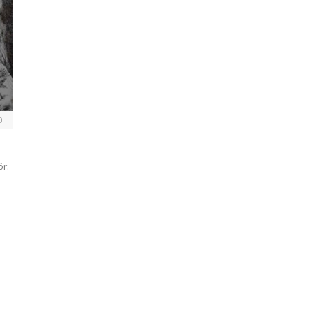
0
ör: