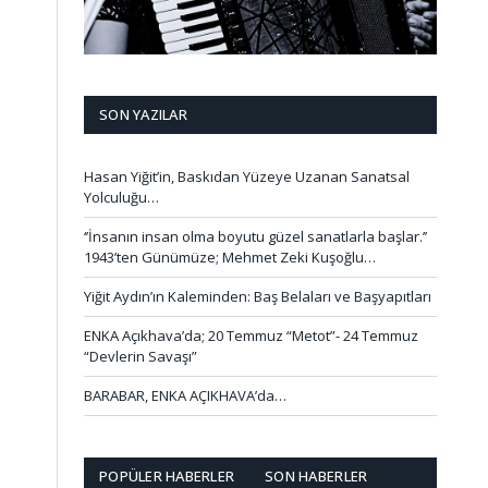
SON YAZILAR
Hasan Yiğit’in, Baskıdan Yüzeye Uzanan Sanatsal
Yolculuğu…
‘’İnsanın insan olma boyutu güzel sanatlarla başlar.’’
1943’ten Günümüze; Mehmet Zeki Kuşoğlu…
Yiğit Aydın’ın Kaleminden: Baş Belaları ve Başyapıtları
ENKA Açıkhava’da; 20 Temmuz “Metot”- 24 Temmuz
“Devlerin Savaşı”
BARABAR, ENKA AÇIKHAVA’da…
POPÜLER HABERLER
SON HABERLER