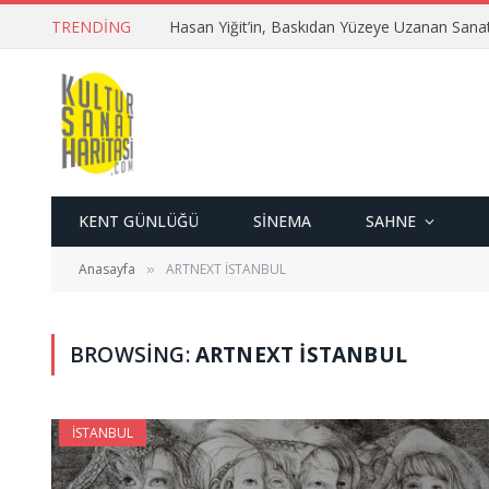
TRENDING
Hasan Yiğit’in, Baskıdan Yüzeye Uzanan Sana
KENT GÜNLÜĞÜ
SINEMA
SAHNE
Anasayfa
ARTNEXT İSTANBUL
»
BROWSING:
ARTNEXT İSTANBUL
İSTANBUL