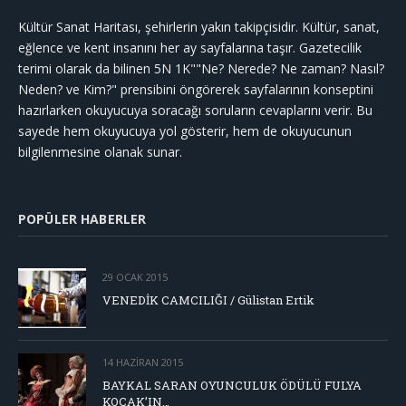
Kültür Sanat Haritası, şehirlerin yakın takipçisidir. Kültür, sanat,
eğlence ve kent insanını her ay sayfalarına taşır. Gazetecilik
terimi olarak da bilinen 5N 1K""Ne? Nerede? Ne zaman? Nasıl?
Neden? ve Kim?" prensibini öngörerek sayfalarının konseptini
hazırlarken okuyucuya soracağı soruların cevaplarını verir. Bu
sayede hem okuyucuya yol gösterir, hem de okuyucunun
bilgilenmesine olanak sunar.
POPÜLER HABERLER
29 OCAK 2015
VENEDİK CAMCILIĞI / Gülistan Ertik
14 HAZIRAN 2015
BAYKAL SARAN OYUNCULUK ÖDÜLÜ FULYA
KOÇAK’IN…