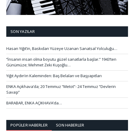
SON YAZILAR
Hasan Yiğit’in, Baskıdan Yüzeye Uzanan Sanatsal Yolculuğu…
‘’İnsanın insan olma boyutu güzel sanatlarla başlar.’’ 1943’ten
Günümüze; Mehmet Zeki Kuşoğlu…
Yiğit Aydın’ın Kaleminden: Baş Belaları ve Başyapıtları
ENKA Açıkhava’da; 20 Temmuz “Metot”- 24 Temmuz “Devlerin
Savaşı”
BARABAR, ENKA AÇIKHAVA’da…
POPÜLER HABERLER
SON HABERLER