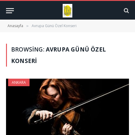
Anasayfa
Avrupa Günü Özel Konseri
»
BROWSING:
AVRUPA GÜNÜ ÖZEL
KONSERI
ANKARA