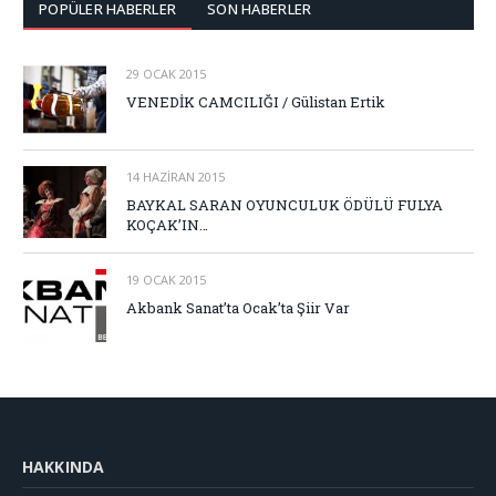
POPÜLER HABERLER
SON HABERLER
29 OCAK 2015
VENEDİK CAMCILIĞI / Gülistan Ertik
14 HAZIRAN 2015
BAYKAL SARAN OYUNCULUK ÖDÜLÜ FULYA
KOÇAK’IN…
19 OCAK 2015
Akbank Sanat’ta Ocak’ta Şiir Var
HAKKINDA