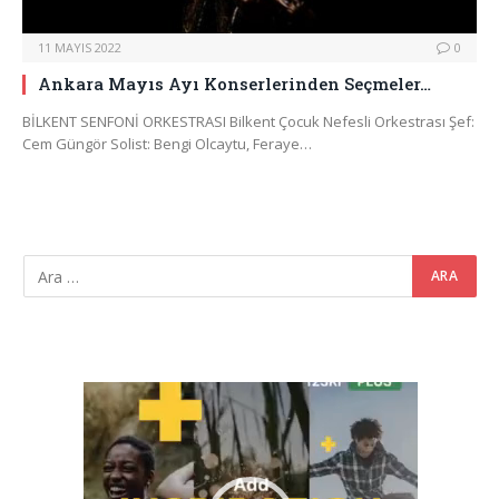
11 MAYIS 2022
0
Ankara Mayıs Ayı Konserlerinden Seçmeler…
BİLKENT SENFONİ ORKESTRASI Bilkent Çocuk Nefesli Orkestrası Şef:
Cem Güngör Solist: Bengi Olcaytu, Feraye…
Video
oynatıcı