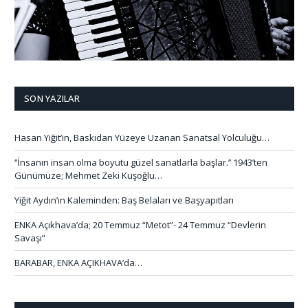
SON YAZILAR
Hasan Yiğit’in, Baskıdan Yüzeye Uzanan Sanatsal Yolculuğu…
‘’İnsanın insan olma boyutu güzel sanatlarla başlar.’’ 1943’ten
Günümüze; Mehmet Zeki Kuşoğlu…
Yiğit Aydın’ın Kaleminden: Baş Belaları ve Başyapıtları
ENKA Açıkhava’da; 20 Temmuz “Metot”- 24 Temmuz “Devlerin
Savaşı”
BARABAR, ENKA AÇIKHAVA’da…