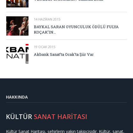
14 HAZIRAN 2015
BAYKAL SARAN OYUNCULUK ÖDÜLÜ FULYA
KOÇAK’IN…
19 OCAK 2015
Akbank Sanat’ta Ocak’ta Şiir Var
HAKKINDA
KÜLTÜR
SANAT HARİTASI
Kültür Sanat Haritası, şehirlerin yakın takipçisidir. Kültür, sanat,