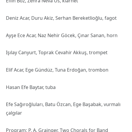
Eflin Boz, Zehra Neva Us, klarnet
Deniz Acar, Duru Akiz, Serhan Bereketlioğlu, fagot
Ayşe Ece Acar, Naz Nehir Göcek, Çınar Sanan, horn
Işılay Canyurt, Toprak Cevahir Akkuş, trompet
Elif Acar, Ege Gündüz, Tuna Erdoğan, trombon
Hasan Efe Baytar, tuba
Efe Sağıroğluları, Batu Özcan, Ege Başabak, vurmalı
çalgılar
Program: P. A. Grainger, Two Chorals for Band