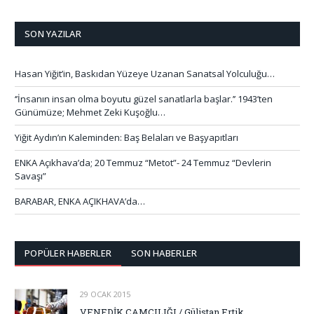
SON YAZILAR
Hasan Yiğit’in, Baskıdan Yüzeye Uzanan Sanatsal Yolculuğu…
‘’İnsanın insan olma boyutu güzel sanatlarla başlar.’’ 1943’ten
Günümüze; Mehmet Zeki Kuşoğlu…
Yiğit Aydın’ın Kaleminden: Baş Belaları ve Başyapıtları
ENKA Açıkhava’da; 20 Temmuz “Metot”- 24 Temmuz “Devlerin
Savaşı”
BARABAR, ENKA AÇIKHAVA’da…
POPÜLER HABERLER
SON HABERLER
29 OCAK 2015
VENEDİK CAMCILIĞI / Gülistan Ertik