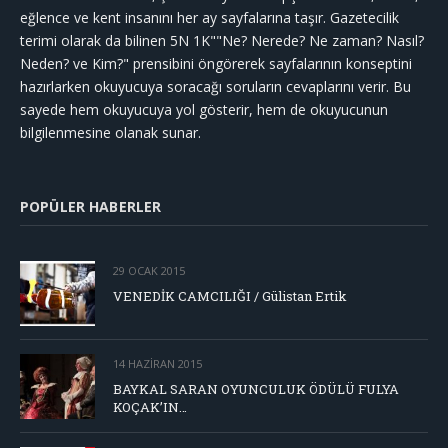
eğlence ve kent insanını her ay sayfalarına taşır. Gazetecilik
terimi olarak da bilinen 5N 1K""Ne? Nerede? Ne zaman? Nasıl?
Neden? ve Kim?" prensibini öngörerek sayfalarının konseptini
hazırlarken okuyucuya soracağı soruların cevaplarını verir. Bu
sayede hem okuyucuya yol gösterir, hem de okuyucunun
bilgilenmesine olanak sunar.
POPÜLER HABERLER
29 OCAK 2015
VENEDİK CAMCILIĞI / Gülistan Ertik
14 HAZIRAN 2015
BAYKAL SARAN OYUNCULUK ÖDÜLÜ FULYA
KOÇAK’IN…