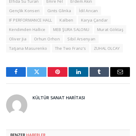
Elfida Su Turan
Emre Fel
Erdem Akın
Gençlik Konseri
Gints Glinka
İdil Arıcan
IF PERFORMANCE HALL
Kalben
Karya Çandar
Kendimden Hallice
MEB ŞURA SALONU
Murat Göktaş
Oliver Jia
Orhun Orhon
Sibil Arsenyan
Tatjana Masurenko
The Two Franz’s
ZUHAL OLCAY
Facebook
Twitter
Pinterest
LinkedIn
Tumblr
Email
KÜLTÜR SANAT HARITASI
BENZER
HABERLER