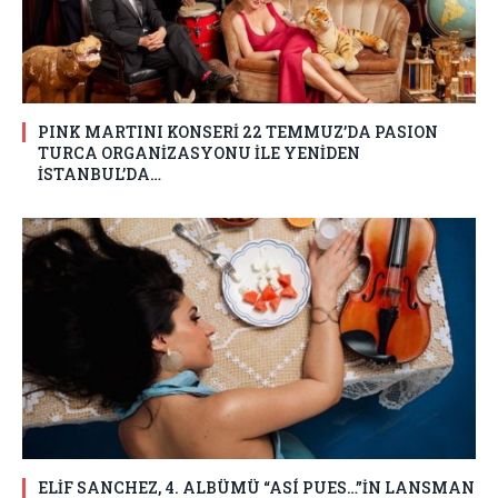
PINK MARTINI KONSERİ 22 TEMMUZ’DA PASION
TURCA ORGANİZASYONU İLE YENİDEN
İSTANBUL’DA…
ELİF SANCHEZ, 4. ALBÜMÜ “ASÍ PUES…”İN LANSMAN