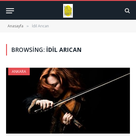
Anasayfa
İdil Arıcan
»
BROWSING:
İDIL ARICAN
ANKARA