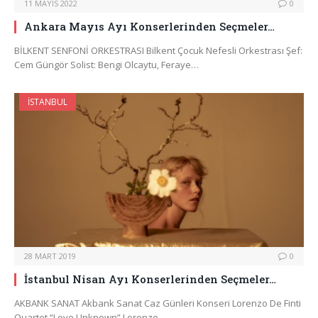
11 MAYIS 2022
0
Ankara Mayıs Ayı Konserlerinden Seçmeler…
BİLKENT SENFONİ ORKESTRASI Bilkent Çocuk Nefesli Orkestrası Şef:
Cem Güngör Solist: Bengi Olcaytu, Feraye…
İSTANBUL
28 MART 2019
0
İstanbul Nisan Ayı Konserlerinden Seçmeler…
AKBANK SANAT Akbank Sanat Caz Günleri Konseri Lorenzo De Finti
Quartet “Love Unknown” Lorenzo…