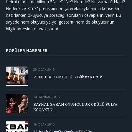
terimi olarak da bilinen 5N 1K""Ne? Nerede? Ne zaman? Nasıl?
Neden? ve Kim?" prensibini öngörerek sayfalarının konseptini
hazırlarken okuyucuya soracağı soruların cevaplarını verir. Bu
sayede hem okuyucuya yol gösterir, hem de okuyucunun
bilgilenmesine olanak sunar.
POPÜLER HABERLER
29 OCAK 2015
VENEDİK CAMCILIĞI / Gülistan Ertik
14 HAZIRAN 2015
BAYKAL SARAN OYUNCULUK ÖDÜLÜ FULYA
KOÇAK’IN…
19 OCAK 2015
Akbank Sanat’ta Ocak’ta Şiir Var