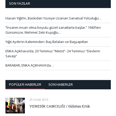
SON YAZILAR
Hasan Yiğit’in, Baskıdan Yüzeye Uzanan Sanatsal Yolculuğu…
‘’İnsanın insan olma boyutu güzel sanatlarla başlar.’’ 1943’ten
Günümüze; Mehmet Zeki Kuşoğlu…
Yiğit Aydın’ın Kaleminden: Baş Belaları ve Başyapıtları
ENKA Açıkhava’da; 20 Temmuz “Metot”- 24 Temmuz “Devlerin
Savaşı”
BARABAR, ENKA AÇIKHAVA’da…
POPÜLER HABERLER
SON HABERLER
29 OCAK 2015
VENEDİK CAMCILIĞI / Gülistan Ertik