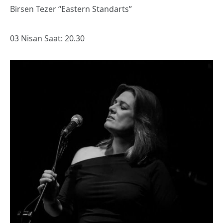
Birsen Tezer “Eastern Standarts”
03 Nisan Saat: 20.30