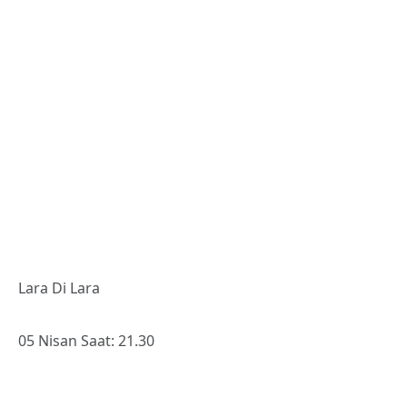
Dutch Ding-a-Dong: Rosemary & Garlic / Pitou
17 Nisan Saat: 20.30
Korhan Futacı