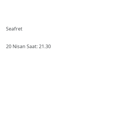
28 Nisan Saat: 20.00
Sadi Konuralp Cad. No:5 Şişhane 34433
Tel: 0212 334 07 00
www.saloniksv.com
ZORLU PSM