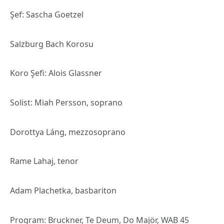
Şef: Sascha Goetzel
Salzburg Bach Korosu
Koro Şefi: Alois Glassner
Solist: Miah Persson, soprano
Dorottya Láng, mezzosoprano
Rame Lahaj, tenor
Adam Plachetka, basbariton
Program: Bruckner, Te Deum, Do Majör, WAB 45