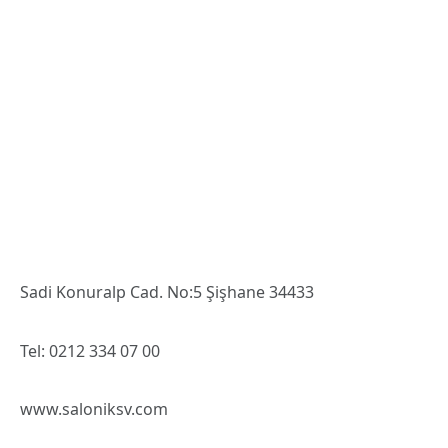
Ülkü Aybala Sunat
06 Nisan Saat: 21.30
Erol Evgin 50. Sanat Yılı Konseri
10 Nisan Saat: 20.30
Yemen Blues