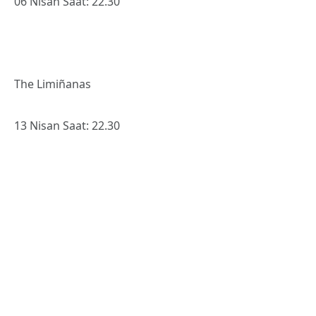
06 Nisan Saat: 22.30
The Limiñanas
13 Nisan Saat: 22.30
Jakuzi “Hata Payı” İlk Konser
16 – 17 Nisan Saat: 21.30
Marissa Nadler / Önce: Hilary Woods