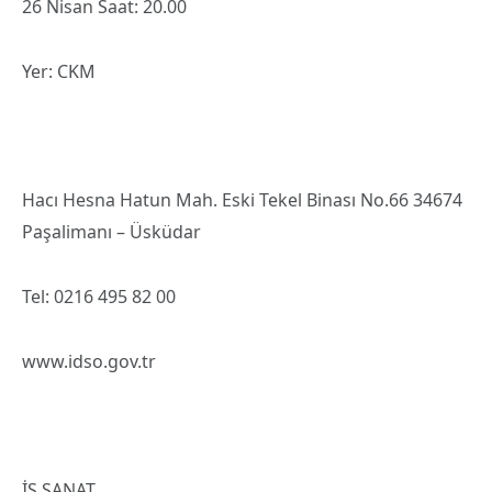
26 Nisan Saat: 20.00
Yer: CKM
Hacı Hesna Hatun Mah. Eski Tekel Binası No.66 34674
Paşalimanı – Üsküdar
Tel: 0216 495 82 00
www.idso.gov.tr
İŞ SANAT