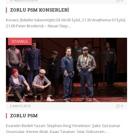
31 AĞUSTOS 2019
0
ZORLU PSM KONSERLERİ
Kovacs (biletler tükenmiştir) 03-04-05 Eylül, 21.30 Anathema 07 Eylül,
21.00 Peter Broderick – Neue! Step…
İSTANBUL
2 MAYIS 2019
0
ZORLU PSM
Esaretin Bedeli Yazan: Stephen King Yönetmen: Şakir Gürzumar
Oyuncular: Kerem Alışık, Kaan Taşaner, İştar Gökseven,…