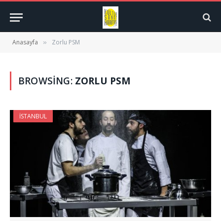
Anasayfa
Zorlu PSM
»
BROWSING:
ZORLU PSM
İSTANBUL