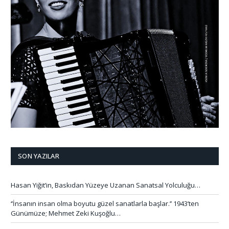
SON YAZILAR
Hasan Yiğit’in, Baskıdan Yüzeye Uzanan Sanatsal Yolculuğu…
‘’İnsanın insan olma boyutu güzel sanatlarla başlar.’’ 1943’ten
Günümüze; Mehmet Zeki Kuşoğlu…