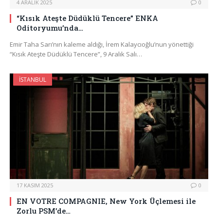
4 ARALIK 2025
0
“Kısık Ateşte Düdüklü Tencere” ENKA
Oditoryumu’nda…
Emir Taha Sarı’nın kaleme aldığı, İrem Kalaycıoğlu’nun yönettiği
“Kısık Ateşte Düdüklü Tencere”, 9 Aralık Salı…
İSTANBUL
17 KASIM 2025
0
EN VOTRE COMPAGNIE, New York Üçlemesi ile
Zorlu PSM’de…