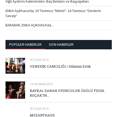
Yiğit Aydın’ın Kaleminden: Baş Belaları ve Başyapıtları
ENKA Açıkhava’da; 20 Temmuz “Metot”- 24 Temmuz “Devlerin
Savaşı”
BARABAR, ENKA AÇIKHAVA’da…
POPÜLER HABERLER
SON HABERLER
29 OCAK 2015
VENEDİK CAMCILIĞI / Gülistan Ertik
14 HAZIRAN 2015
BAYKAL SARAN OYUNCULUK ÖDÜLÜ FULYA
KOÇAK’IN…
30 OCAK 2015
MOZARTHAUS