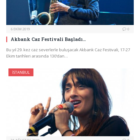
6 EKIM 2019
0
Akbank Caz Festivali Başladı…
Bu yıl 29. kez caz severlerle buluşacak Akbank Caz Festivali, 17-27
Ekim tarihleri arasında 130’dan…
İSTANBUL