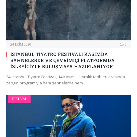
24 EKIM 2020
0
İSTANBUL TİYATRO FESTİVALİ KASIMDA
SAHNELERDE VE ÇEVRİMİÇİ PLATFORMDA
İZLEYİCİYLE BULUŞMAYA HAZIRLANIYOR
24.İstanbul Tiyatro Festivali, 14 Kasım – 1 Aralık tarihleri arasında
zengin programıyla hem sahnelerde hem…
FESTIVAL