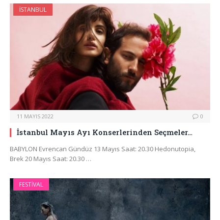
İSTANBUL
11 MAYIS 2022
0
İstanbul Mayıs Ayı Konserlerinden Seçmeler…
BABYLON Evrencan Gündüz 13 Mayıs Saat: 20.30 Hedonutopia,
Brek 20 Mayıs Saat: 20.30 …
FESTIVAL