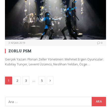
3 NISAN 2019
0
ZORLU PSM
Gerçek Yazan: Florian Zeller Yönetmen: Mehmet Ergen Oyuncular:
Kubilay Tunçer, Levent Üzümcü, Neslihan Yeldan, Özge…
Next
…
1
2
3
5