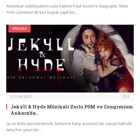
Amerikan edebiyatının usta kalemi Paul Auster’ın başyapıtı, ‘New
York Üçlemesi’ ilk kez büyük çaplı bir…
ANKARA
9 OCAK 2023
0
Jekyll & Hyde Müzikali Zorlu PSM ve Congresium
Ankara’da…
İyi ve kötü aynı bedende, birbirine karşı acımasız bir savaş halinde.
Ama her şeyin bir…