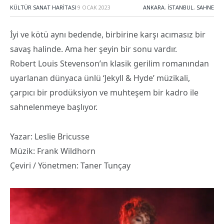
KÜLTÜR SANAT HARITASI
9 OCAK 2023
ANKARA
,
İSTANBUL
,
SAHNE
İyi ve kötü aynı bedende, birbirine karşı acımasız bir
savaş halinde. Ama her şeyin bir sonu vardır.
Robert Louis Stevenson’ın klasik gerilim romanından
uyarlanan dünyaca ünlü ‘Jekyll & Hyde’ müzikali,
çarpıcı bir prodüksiyon ve muhteşem bir kadro ile
sahnelenmeye başlıyor.
Yazar: Leslie Bricusse
Müzik: Frank Wildhorn
Çeviri / Yönetmen: Taner Tunçay