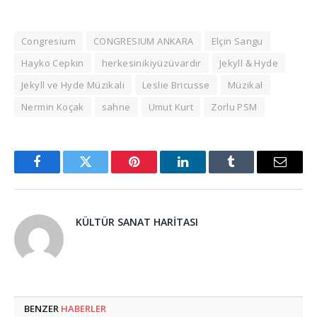
Congresium
CONGRESIUM ANKARA
Elçin Sangu
Hayko Cepkin
herkesinikiyüzüvardır
Jekyll & Hyde
Jekyll ve Hyde Müzikali
Leslie Bricusse
Müzikal
Nermin Koçak
sahne
Umut Kurt
Zorlu PSM
Facebook
Twitter
Pinterest
LinkedIn
Tumblr
Email
KÜLTÜR SANAT HARITASI
BENZER
HABERLER