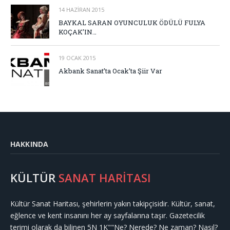
14 HAZIRAN 2015
BAYKAL SARAN OYUNCULUK ÖDÜLÜ FULYA
KOÇAK’IN…
19 OCAK 2015
Akbank Sanat’ta Ocak’ta Şiir Var
HAKKINDA
KÜLTÜR
SANAT HARİTASI
Kültür Sanat Haritası, şehirlerin yakın takipçisidir. Kültür, sanat,
eğlence ve kent insanını her ay sayfalarına taşır. Gazetecilik
terimi olarak da bilinen 5N 1K""Ne? Nerede? Ne zaman? Nasıl?