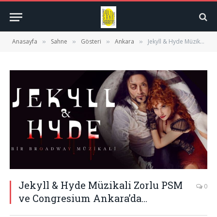
Anasayfa
Sahne
Gösteri
Ankara
Jekyll & Hyde Müzikali Zorlu PSM ve Congresium Ankara’da…
»
»
»
»
Jekyll & Hyde Müzikali Zorlu PSM
0
ve Congresium Ankara’da…