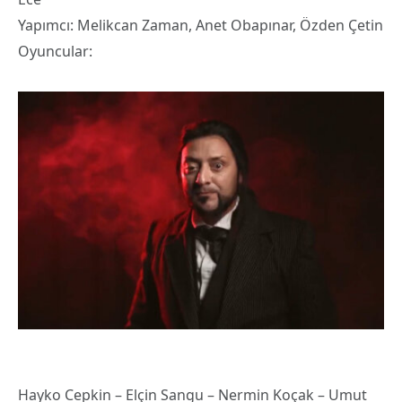
Yapımcı: Melikcan Zaman, Anet Obapınar, Özden Çetin
Oyuncular:
Hayko Cepkin – Elçin Sangu – Nermin Koçak – Umut