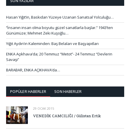
SON YAZILAR
Hasan Yiğit’in, Baskıdan Yüzeye Uzanan Sanatsal Yolculuğu…
‘’İnsanın insan olma boyutu güzel sanatlarla başlar.’’ 1943’ten
Günümüze; Mehmet Zeki Kuşoğlu…
Yiğit Aydın’ın Kaleminden: Baş Belaları ve Başyapıtları
ENKA Açıkhava’da; 20 Temmuz “Metot”- 24 Temmuz “Devlerin
Savaşı”
BARABAR, ENKA AÇIKHAVA’da…
POPÜLER HABERLER
SON HABERLER
29 OCAK 2015
VENEDİK CAMCILIĞI / Gülistan Ertik