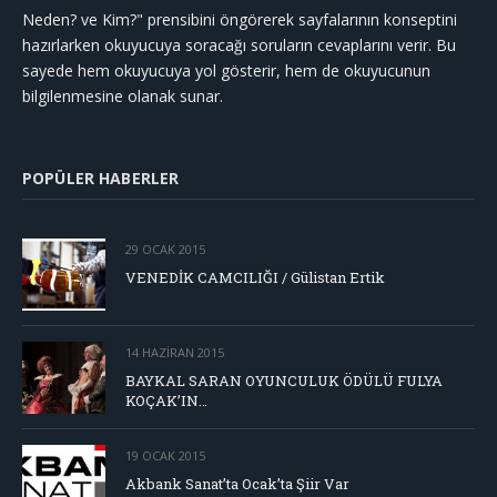
Neden? ve Kim?" prensibini öngörerek sayfalarının konseptini
hazırlarken okuyucuya soracağı soruların cevaplarını verir. Bu
sayede hem okuyucuya yol gösterir, hem de okuyucunun
bilgilenmesine olanak sunar.
POPÜLER HABERLER
29 OCAK 2015
VENEDİK CAMCILIĞI / Gülistan Ertik
14 HAZIRAN 2015
BAYKAL SARAN OYUNCULUK ÖDÜLÜ FULYA
KOÇAK’IN…
19 OCAK 2015
Akbank Sanat’ta Ocak’ta Şiir Var