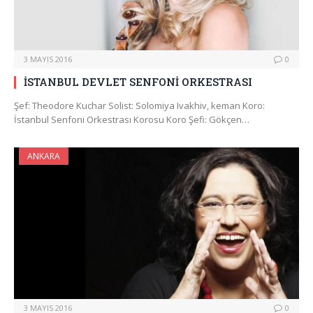
3 MAYIS 2016
0
İSTANBUL DEVLET SENFONİ ORKESTRASI
Şef: Theodore Kuchar Solist: Solomiya Ivakhiv, keman Koro:
İstanbul Senfoni Orkestrası Korosu Koro Şefi: Gökçen…
ANKARA
3 MAYIS 2016
0