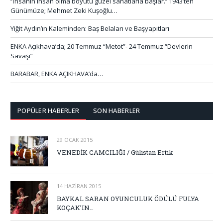
‘’İnsanın insan olma boyutu güzel sanatlarla başlar.’’ 1943’ten
Günümüze; Mehmet Zeki Kuşoğlu…
Yiğit Aydın’ın Kaleminden: Baş Belaları ve Başyapıtları
ENKA Açıkhava’da; 20 Temmuz “Metot”- 24 Temmuz “Devlerin
Savaşı”
BARABAR, ENKA AÇIKHAVA’da…
POPÜLER HABERLER
SON HABERLER
29 OCAK 2015
VENEDİK CAMCILIĞI / Gülistan Ertik
14 HAZIRAN 2015
BAYKAL SARAN OYUNCULUK ÖDÜLÜ FULYA
KOÇAK’IN…