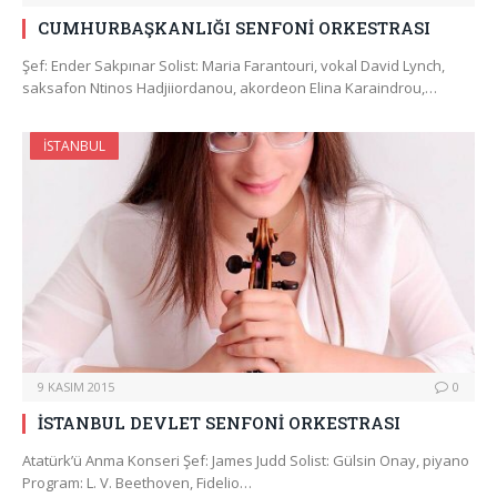
CUMHURBAŞKANLIĞI SENFONİ ORKESTRASI
Şef: Ender Sakpınar Solist: Maria Farantouri, vokal David Lynch,
saksafon Ntinos Hadjiiordanou, akordeon Elina Karaindrou,…
İSTANBUL
9 KASIM 2015
0
İSTANBUL DEVLET SENFONİ ORKESTRASI
Atatürk’ü Anma Konseri Şef: James Judd Solist: Gülsin Onay, piyano
Program: L. V. Beethoven, Fidelio…