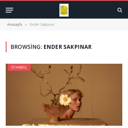
Anasayfa
Ender Sakpınar
»
BROWSING:
ENDER SAKPINAR
İSTANBUL