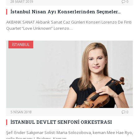
28 MART 2019
0
İstanbul Nisan Ayı Konserlerinden Seçmeler…
AKBANK SANAT Akbank Sanat Caz Günleri Konseri Lorenzo De Finti
Quartet “Love Unknown” Lorenzo…
İSTANBUL
5 NISAN 2018
0
İSTANBUL DEVLET SENFONİ ORKESTRASI
Şef: Ender Sakpınar Solist: Maria Solozobova, keman Mee Hae Ryo,
çello Program: J. Brahms, Keman…