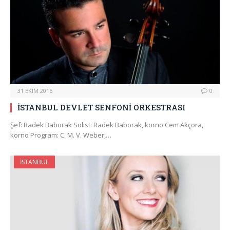
31 EKIM 2016
0
İSTANBUL DEVLET SENFONİ ORKESTRASI
Şef: Radek Baborak Solist: Radek Baborak, korno Cem Akçora,
korno Program: C. M. V. Weber,…
İSTANBUL