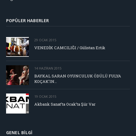
POPÜLER HABERLER
29 OCAK 2015
VENEDİK CAMCILIĞI / Gülistan Ertik
14 HAZIRAN 2015
BAYKAL SARAN OYUNCULUK ÖDÜLÜ FULYA
KOÇAK’IN…
19 OCAK 2015
Akbank Sanat’ta Ocak’ta Şiir Var
GENEL BILGI