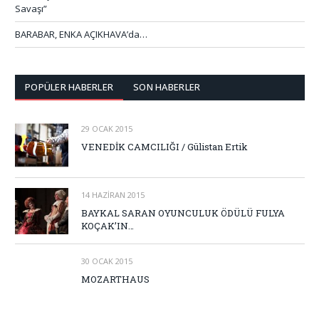
Savaşı”
BARABAR, ENKA AÇIKHAVA’da…
POPÜLER HABERLER
SON HABERLER
29 OCAK 2015
VENEDİK CAMCILIĞI / Gülistan Ertik
14 HAZIRAN 2015
BAYKAL SARAN OYUNCULUK ÖDÜLÜ FULYA
KOÇAK’IN…
30 OCAK 2015
MOZARTHAUS