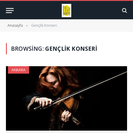
Anasayfa
Gençlik Konseri
»
BROWSING:
GENÇLIK KONSERI
ANKARA