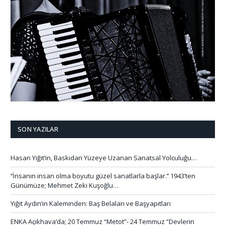
SON YAZILAR
Hasan Yiğit’in, Baskıdan Yüzeye Uzanan Sanatsal Yolculuğu…
‘’İnsanın insan olma boyutu güzel sanatlarla başlar.’’ 1943’ten
Günümüze; Mehmet Zeki Kuşoğlu…
Yiğit Aydın’ın Kaleminden: Baş Belaları ve Başyapıtları
ENKA Açıkhava’da; 20 Temmuz “Metot”- 24 Temmuz “Devlerin