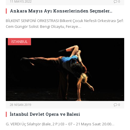
11 MAYIS 2022
0
Ankara Mayıs Ayı Konserlerinden Seçmeler…
BİLKENT SENFONİ ORKESTRASI Bilkent Çocuk Nefesli Orkestrası Şef:
Cem Güngör Solist: Bengi Olcaytu, Feraye…
İSTANBUL
28 NISAN 2019
0
İstanbul Devlet Opera ve Balesi
G. VERDI Üç Silahşör (Bale, 2 P.) 03 – 07 – 21 Mayıs Saat: 20.00…