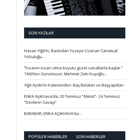
SON YAZILAR
Hasan Yiğit’in, Baskıdan Yüzeye Uzanan Sanatsal
Yolculuğu…
‘’İnsanın insan olma boyutu güzel sanatlarla başlar.’’
1943’ten Günümüze; Mehmet Zeki Kuşoğlu…
Yiğit Aydın’ın Kaleminden: Baş Belaları ve Başyapıtları
ENKA Açıkhava’da; 20 Temmuz “Metot”- 24 Temmuz
“Devlerin Savaşı”
BARABAR, ENKA AÇIKHAVA’da…
POPÜLER HABERLER
SON HABERLER