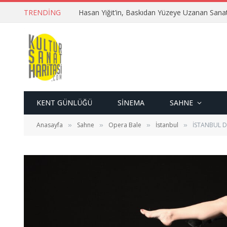
TRENDING
Hasan Yiğit’in, Baskıdan Yüzeye Uzanan Sana
KENT GÜNLÜĞÜ
SINEMA
SAHNE
Anasayfa
Sahne
Opera Bale
İstanbul
İSTANBUL D
»
»
»
»