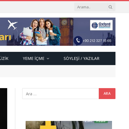
ÜZIK
YEME İÇME
SÖYLEŞI / YAZILAR
Video
oynatıcı