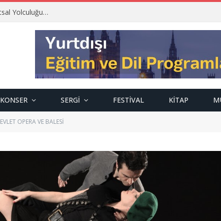
tsal Yolculuğu…
KONSER
SERGI
FESTIVAL
KITAP
M
EVLET OPERA VE BALESİ