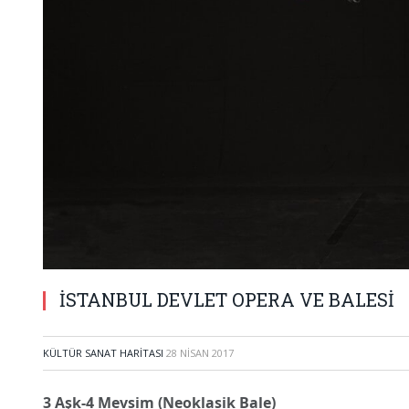
İSTANBUL DEVLET OPERA VE BALESİ
KÜLTÜR SANAT HARITASI
28 NISAN 2017
3 Aşk-4 Mevsim (Neoklasik Bale)