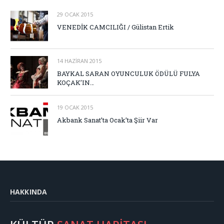
29 OCAK 2015
VENEDİK CAMCILIĞI / Gülistan Ertik
14 HAZIRAN 2015
BAYKAL SARAN OYUNCULUK ÖDÜLÜ FULYA
KOÇAK’IN…
19 OCAK 2015
Akbank Sanat’ta Ocak’ta Şiir Var
HAKKINDA