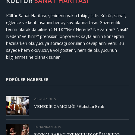
KÜLTÜR
SANAT HARİTASI
Kültür Sanat Haritası, şehirlerin yakın takipçisidir. Kültür, sanat,
eğlence ve kent insanını her ay sayfalarına taşır. Gazetecilik
terimi olarak da bilinen 5N 1K""Ne? Nerede? Ne zaman? Nasıl?
Neden? ve Kim?" prensibini öngörerek sayfalarının konseptini
hazırlarken okuyucuya soracağı soruların cevaplarını verir. Bu
sayede hem okuyucuya yol gösterir, hem de okuyucunun
bilgilenmesine olanak sunar.
POPÜLER HABERLER
29 OCAK 2015
VENEDİK CAMCILIĞI / Gülistan Ertik
14 HAZIRAN 2015
BAYKAL SARAN OYUNCULUK ÖDÜLÜ FULYA