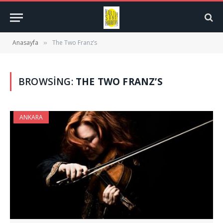
Anasayfa
The Two Franz’s
»
BROWSING:
THE TWO FRANZ’S
ANKARA