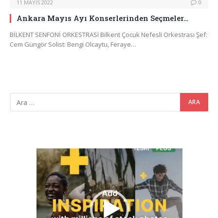
11 MAYIS 2022
0
Ankara Mayıs Ayı Konserlerinden Seçmeler…
BİLKENT SENFONİ ORKESTRASI Bilkent Çocuk Nefesli Orkestrası Şef:
Cem Güngör Solist: Bengi Olcaytu, Feraye…
Video
oynatıcı