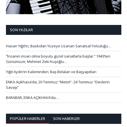
SON YAZILAR
Hasan Yiğit’in, Baskıdan Yüzeye Uzanan Sanatsal Yolculuğu…
‘’İnsanın insan olma boyutu güzel sanatlarla başlar.’’ 1943’ten
Günümüze; Mehmet Zeki Kuşoğlu…
Yiğit Aydın’ın Kaleminden: Baş Belaları ve Başyapıtları
ENKA Açıkhava’da; 20 Temmuz “Metot”- 24 Temmuz “Devlerin
Savaşı”
BARABAR, ENKA AÇIKHAVA’da…
POPÜLER HABERLER
SON HABERLER