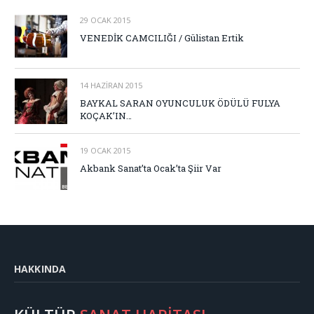
29 OCAK 2015
VENEDİK CAMCILIĞI / Gülistan Ertik
14 HAZIRAN 2015
BAYKAL SARAN OYUNCULUK ÖDÜLÜ FULYA
KOÇAK’IN…
19 OCAK 2015
Akbank Sanat’ta Ocak’ta Şiir Var
HAKKINDA