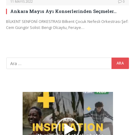
11 MAYIS 2022
0
Ankara Mayıs Ayı Konserlerinden Seçmeler…
BİLKENT SENFONİ ORKESTRASI Bilkent Çocuk Nefesli Orkestrası Şef:
Cem Güngör Solist: Bengi Olcaytu, Feraye…
Video
oynatıcı