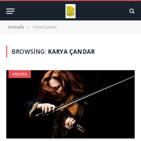
Anasayfa
Karya Çandar
»
BROWSING:
KARYA ÇANDAR
ANKARA