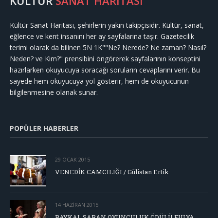
KÜLTÜR
SANAT HARİTASI
Kültür Sanat Haritası, şehirlerin yakın takipçisidir. Kültür, sanat,
eğlence ve kent insanını her ay sayfalarına taşır. Gazetecilik
terimi olarak da bilinen 5N 1K""Ne? Nerede? Ne zaman? Nasıl?
Neden? ve Kim?" prensibini öngörerek sayfalarının konseptini
hazırlarken okuyucuya soracağı soruların cevaplarını verir. Bu
sayede hem okuyucuya yol gösterir, hem de okuyucunun
bilgilenmesine olanak sunar.
POPÜLER HABERLER
29 OCAK 2015
VENEDİK CAMCILIĞI / Gülistan Ertik
14 HAZIRAN 2015
BAYKAL SARAN OYUNCULUK ÖDÜLÜ FULYA