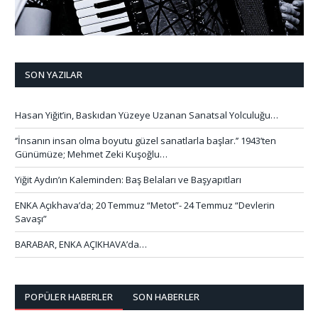
SON YAZILAR
Hasan Yiğit’in, Baskıdan Yüzeye Uzanan Sanatsal Yolculuğu…
‘’İnsanın insan olma boyutu güzel sanatlarla başlar.’’ 1943’ten
Günümüze; Mehmet Zeki Kuşoğlu…
Yiğit Aydın’ın Kaleminden: Baş Belaları ve Başyapıtları
ENKA Açıkhava’da; 20 Temmuz “Metot”- 24 Temmuz “Devlerin
Savaşı”
BARABAR, ENKA AÇIKHAVA’da…
POPÜLER HABERLER
SON HABERLER