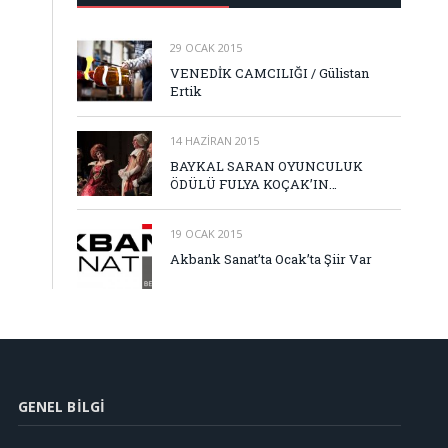
29 OCAK 2015
VENEDİK CAMCILIĞI / Gülistan
Ertik
14 HAZIRAN 2015
BAYKAL SARAN OYUNCULUK
ÖDÜLÜ FULYA KOÇAK’IN…
19 OCAK 2015
Akbank Sanat’ta Ocak’ta Şiir Var
GENEL BILGI