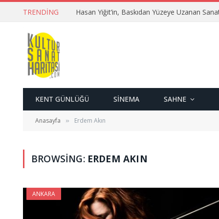
TRENDING
Hasan Yiğit’in, Baskıdan Yüzeye Uzanan Sana
KENT GÜNLÜĞÜ
SINEMA
SAHNE
Anasayfa
Erdem Akın
»
BROWSING:
ERDEM AKIN
ANKARA