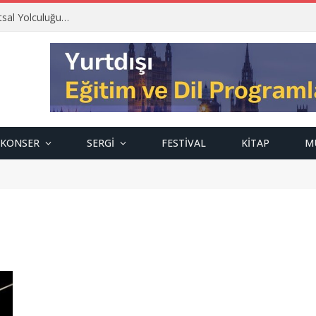
tsal Yolculuğu…
KONSER
SERGI
FESTIVAL
KITAP
M