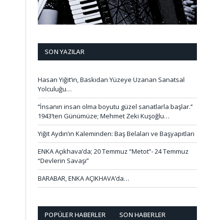
SON YAZILAR
Hasan Yiğit’in, Baskıdan Yüzeye Uzanan Sanatsal
Yolculuğu…
‘’İnsanın insan olma boyutu güzel sanatlarla başlar.’’
1943’ten Günümüze; Mehmet Zeki Kuşoğlu…
Yiğit Aydın’ın Kaleminden: Baş Belaları ve Başyapıtları
ENKA Açıkhava’da; 20 Temmuz “Metot”- 24 Temmuz
“Devlerin Savaşı”
BARABAR, ENKA AÇIKHAVA’da…
POPÜLER HABERLER
SON HABERLER