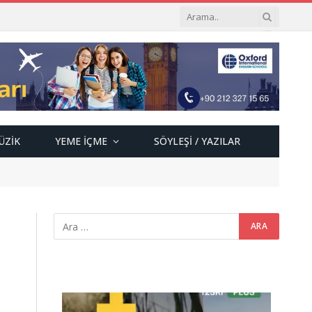
ÜZIK
YEME İÇME
SÖYLEŞI / YAZILAR
Video
oynatıcı