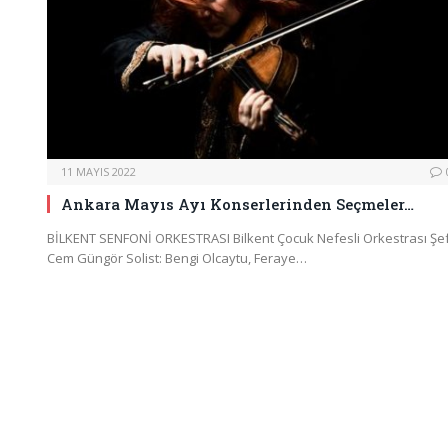
11 MAYIS 2022
Ankara Mayıs Ayı Konserlerinden Seçmeler…
BİLKENT SENFONİ ORKESTRASI Bilkent Çocuk Nefesli Orkestrası Şef
Cem Güngör Solist: Bengi Olcaytu, Feraye…