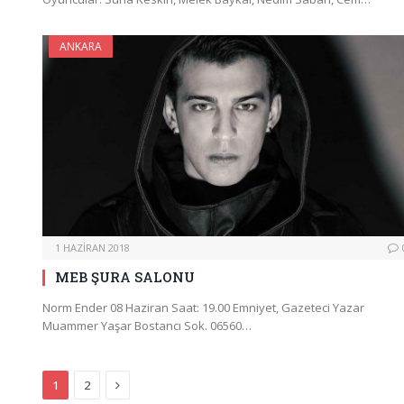
ANKARA
1 HAZIRAN 2018
MEB ŞURA SALONU
Norm Ender 08 Haziran Saat: 19.00 Emniyet, Gazeteci Yazar
Muammer Yaşar Bostancı Sok. 06560…
Next
1
2