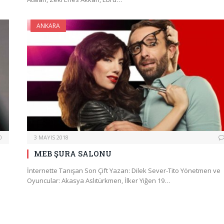
ANKARA
0
3 MAYIS 2018
MEB ŞURA SALONU
İnternette Tanışan Son Çift Yazan: Dilek Sever-Tito Yönetmen ve
Oyuncular: Akasya Aslıtürkmen, İlker Yiğen 19…