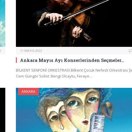
0
11 MAYIS 2022
Ankara Mayıs Ayı Konserlerinden Seçmeler…
BİLKENT SENFONİ ORKESTRASI Bilkent Çocuk Nefesli Orkestrası Şe
Cem Güngör Solist: Bengi Olcaytu, Feraye…
ANKARA