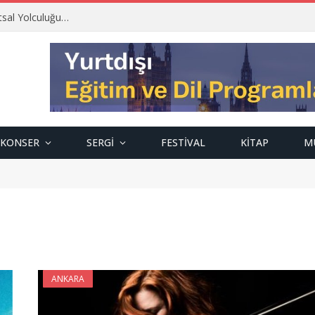
tsal Yolculuğu…
KONSER
SERGI
FESTIVAL
KITAP
M
ANKARA