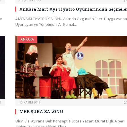
Ankara Mart Ayı Tiyatro Oyunlarından Seçmele
n:
4 MEVSİM TİYATRO SALONU Aslında Özgürsün Eser: Duygu Asena
Uyarlayan ve Yönetmen: Ali Kemal…
ANKARA
0
13 KASIM 2018
MEB ŞURA SALONU
Ölün Bizi Ayırana Dek Konsept: Puccaa Yazan: Murat Dişli, Alper
Atalan, Zeki Enes Akkan, Ebru…