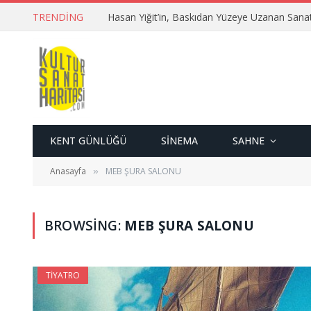
TRENDING
Hasan Yiğit’in, Baskıdan Yüzeye Uzanan Sana
KENT GÜNLÜĞÜ
SINEMA
SAHNE
Anasayfa
MEB ŞURA SALONU
»
BROWSING:
MEB ŞURA SALONU
TIYATRO