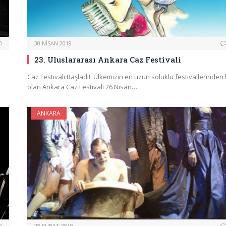
0
30 NISAN 2019
23. Uluslararası Ankara Caz Festivali
Caz Festivali Başladı! Ülkemizin en uzun soluklu festivallerinden b
olan Ankara Caz Festivali 26 Nisan…
ANKARA
0
28 ŞUBAT 2019