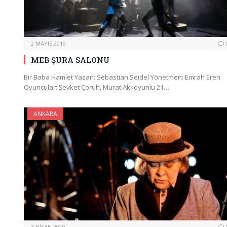
2 MAYIS 2019
MEB ŞURA SALONU
Bir Baba Hamlet Yazan: Sebastian Seidel Yönetmen: Emrah Eren
Oyuncular: Şevket Çoruh, Murat Akkoyunlu 21…
ANKARA
3 NISAN 2019