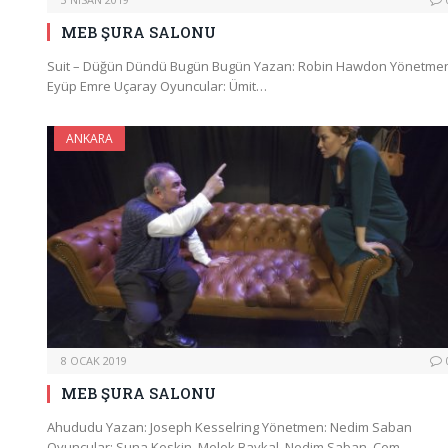
MEB ŞURA SALONU
Suit – Düğün Dündü Bugün Bugün Yazan: Robin Hawdon Yönetme
Eyüp Emre Uçaray Oyuncular: Ümit…
ANKARA
8 OCAK 2019
MEB ŞURA SALONU
Ahududu Yazan: Joseph Kesselring Yönetmen: Nedim Saban
Oyuncular: Suna Keskin, Melek Baykal, Nedim Saban, Cem…