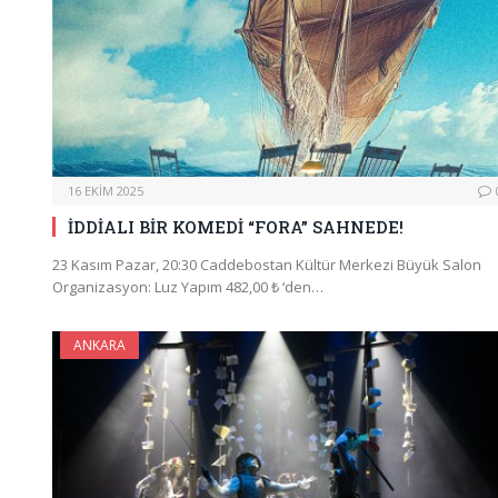
16 EKIM 2025
İDDİALI BİR KOMEDİ “FORA” SAHNEDE!
23 Kasım Pazar, 20:30 Caddebostan Kültür Merkezi Büyük Salon
Organizasyon: Luz Yapım 482,00 ₺ ‘den…
ANKARA