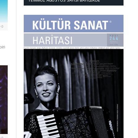
TEMMUZ AĞUSTOS SAYISI BAYILERDE
0
iri
0