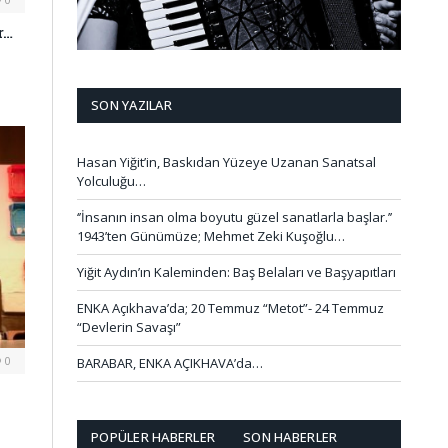
r…
SON YAZILAR
Hasan Yiğit’in, Baskıdan Yüzeye Uzanan Sanatsal
Yolculuğu…
‘’İnsanın insan olma boyutu güzel sanatlarla başlar.’’
1943’ten Günümüze; Mehmet Zeki Kuşoğlu…
Yiğit Aydın’ın Kaleminden: Baş Belaları ve Başyapıtları
ENKA Açıkhava’da; 20 Temmuz “Metot”- 24 Temmuz
“Devlerin Savaşı”
0
BARABAR, ENKA AÇIKHAVA’da…
POPÜLER HABERLER
SON HABERLER