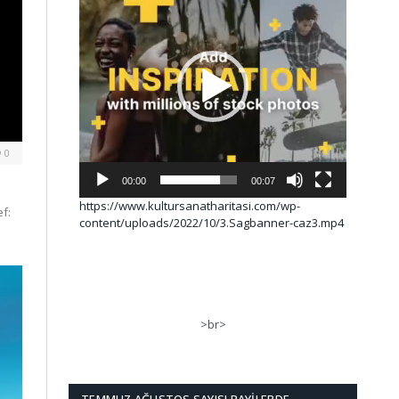
0
00:00
00:07
https://www.kultursanatharitasi.com/wp-
f:
content/uploads/2022/10/3.Sagbanner-caz3.mp4
>br>