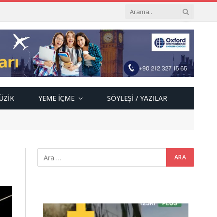
ÜZIK
YEME İÇME
SÖYLEŞI / YAZILAR
Video
oynatıcı