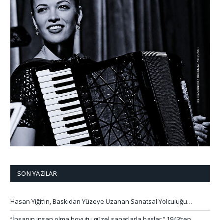
SON YAZILAR
Hasan Yiğit’in, Baskıdan Yüzeye Uzanan Sanatsal Yolculuğu…
‘’İnsanın insan olma boyutu güzel sanatlarla başlar.’’ 1943’ten