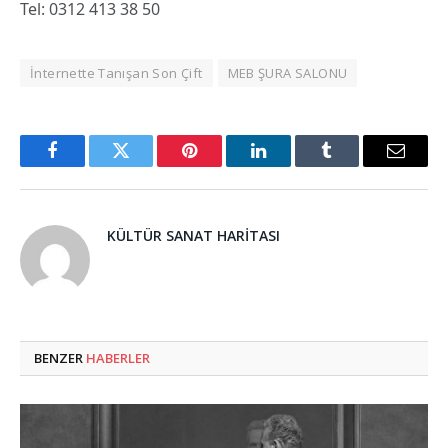
Tel: 0312 413 38 50
İnternette Tanışan Son Çift
MEB ŞURA SALONU
Facebook
Twitter
Pinterest
LinkedIn
Tumblr
Email
KÜLTÜR SANAT HARITASI
BENZER
HABERLER