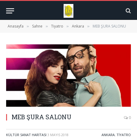
Anasayfa
Sahne
Tiyatro
Ankara
MEB ŞURA SALONU
»
»
»
»
MEB ŞURA SALONU
0
KÜLTÜR SANAT HARITASI
3 MAYIS 2018
ANKARA
,
TIYATRO