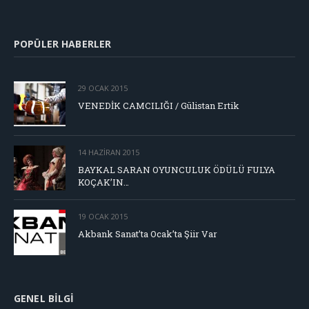
POPÜLER HABERLER
29 OCAK 2015
VENEDİK CAMCILIĞI / Gülistan Ertik
14 HAZIRAN 2015
BAYKAL SARAN OYUNCULUK ÖDÜLÜ FULYA
KOÇAK’IN…
19 OCAK 2015
Akbank Sanat’ta Ocak’ta Şiir Var
GENEL BILGI