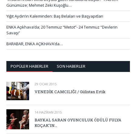
Günümüze; Mehmet Zeki Kuşoğlu…
Yiğit Aydın’ın Kaleminden: Baş Belaları ve Başyapıtları
ENKA Açıkhava’da; 20 Temmuz “Metot”- 24 Temmuz “Devlerin
Savaşı”
BARABAR, ENKA AÇIKHAVA’da…
POPÜLER HABERLER
SON HABERLER
29 OCAK 2015
VENEDİK CAMCILIĞI / Gülistan Ertik
14 HAZIRAN 2015
BAYKAL SARAN OYUNCULUK ÖDÜLÜ FULYA
KOÇAK’IN…