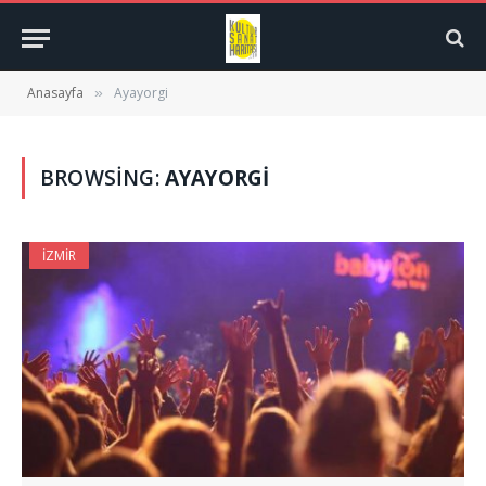
Anasayfa
Ayayorgi
»
BROWSING:
AYAYORGI
İZMIR