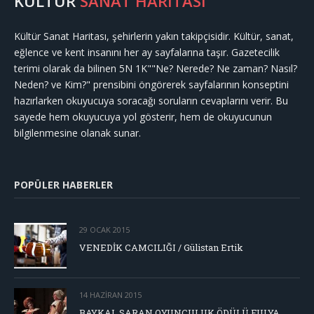
KÜLTÜR
SANAT HARİTASI
Kültür Sanat Haritası, şehirlerin yakın takipçisidir. Kültür, sanat,
eğlence ve kent insanını her ay sayfalarına taşır. Gazetecilik
terimi olarak da bilinen 5N 1K""Ne? Nerede? Ne zaman? Nasıl?
Neden? ve Kim?" prensibini öngörerek sayfalarının konseptini
hazırlarken okuyucuya soracağı soruların cevaplarını verir. Bu
sayede hem okuyucuya yol gösterir, hem de okuyucunun
bilgilenmesine olanak sunar.
POPÜLER HABERLER
29 OCAK 2015
VENEDİK CAMCILIĞI / Gülistan Ertik
14 HAZIRAN 2015
BAYKAL SARAN OYUNCULUK ÖDÜLÜ FULYA