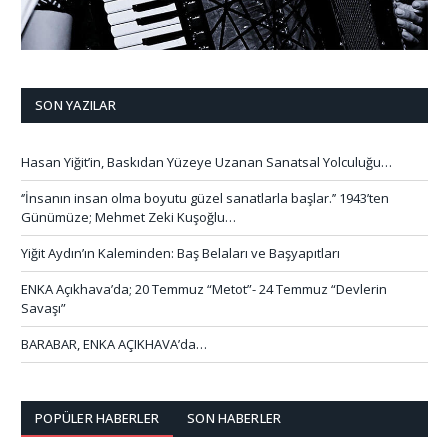
SON YAZILAR
Hasan Yiğit’in, Baskıdan Yüzeye Uzanan Sanatsal Yolculuğu…
‘’İnsanın insan olma boyutu güzel sanatlarla başlar.’’ 1943’ten
Günümüze; Mehmet Zeki Kuşoğlu…
Yiğit Aydın’ın Kaleminden: Baş Belaları ve Başyapıtları
ENKA Açıkhava’da; 20 Temmuz “Metot”- 24 Temmuz “Devlerin
Savaşı”
BARABAR, ENKA AÇIKHAVA’da…
POPÜLER HABERLER
SON HABERLER