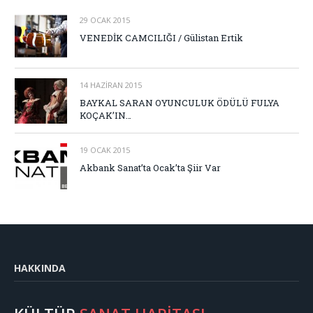
29 OCAK 2015
VENEDİK CAMCILIĞI / Gülistan Ertik
14 HAZIRAN 2015
BAYKAL SARAN OYUNCULUK ÖDÜLÜ FULYA
KOÇAK’IN…
19 OCAK 2015
Akbank Sanat’ta Ocak’ta Şiir Var
HAKKINDA