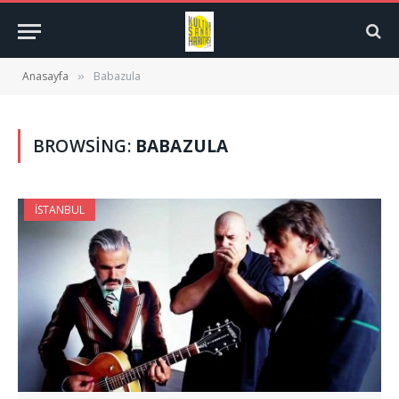
Anasayfa
Babazula
»
BROWSING:
BABAZULA
İSTANBUL