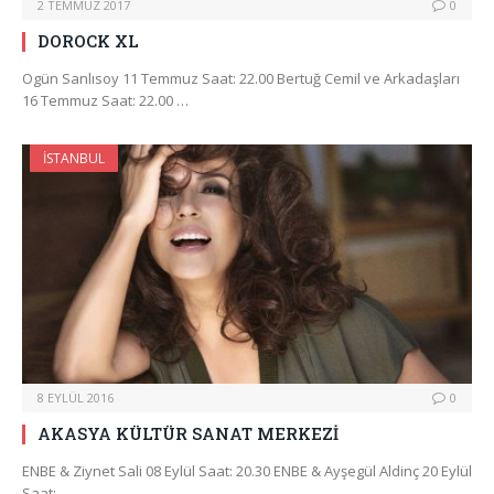
2 TEMMUZ 2017
0
DOROCK XL
Ogün Sanlısoy 11 Temmuz Saat: 22.00 Bertuğ Cemil ve Arkadaşları
16 Temmuz Saat: 22.00 …
İSTANBUL
8 EYLÜL 2016
0
AKASYA KÜLTÜR SANAT MERKEZİ
ENBE & Ziynet Sali 08 Eylül Saat: 20.30 ENBE & Ayşegül Aldinç 20 Eylül
Saat:…