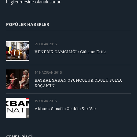
bilgilenmesine olanak sunar.
POPÜLER HABERLER
29 OCAK 2015
VENEDİK CAMCILIĞI / Gülistan Ertik
14 HAZIRAN 2015
BAYKAL SARAN OYUNCULUK ÖDÜLÜ FULYA
KOÇAK’IN…
19 OCAK 2015
Akbank Sanat’ta Ocak’ta Şiir Var
GENEL BILGI