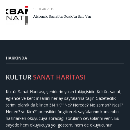
19 OCAK 2015
Akbank Sanat’ta Ocak’ta Şiir Var
HAKKINDA
KÜLTÜR
SANAT HARİTASI
Kültür Sanat Haritası, şehirlerin yakın takipçisidir. Kültür, sanat,
eğlence ve kent insanını her ay sayfalarına taşır. Gazetecilik
terimi olarak da bilinen 5N 1K""Ne? Nerede? Ne zaman? Nasıl?
Neden? ve Kim?" prensibini öngörerek sayfalarının konseptini
hazırlarken okuyucuya soracağı soruların cevaplarını verir. Bu
sayede hem okuyucuya yol gösterir, hem de okuyucunun