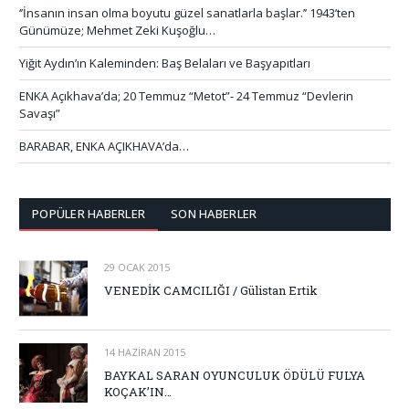
‘’İnsanın insan olma boyutu güzel sanatlarla başlar.’’ 1943’ten
Günümüze; Mehmet Zeki Kuşoğlu…
Yiğit Aydın’ın Kaleminden: Baş Belaları ve Başyapıtları
ENKA Açıkhava’da; 20 Temmuz “Metot”- 24 Temmuz “Devlerin
Savaşı”
BARABAR, ENKA AÇIKHAVA’da…
POPÜLER HABERLER
SON HABERLER
29 OCAK 2015
VENEDİK CAMCILIĞI / Gülistan Ertik
14 HAZIRAN 2015
BAYKAL SARAN OYUNCULUK ÖDÜLÜ FULYA
KOÇAK’IN…