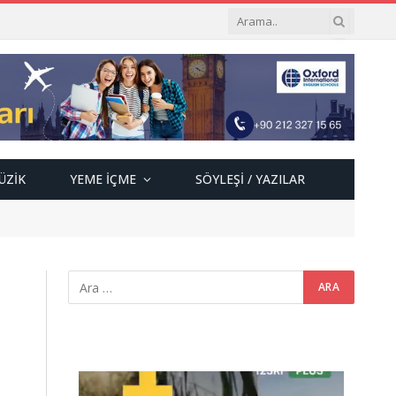
ÜZIK
YEME İÇME
SÖYLEŞI / YAZILAR
Video
oynatıcı