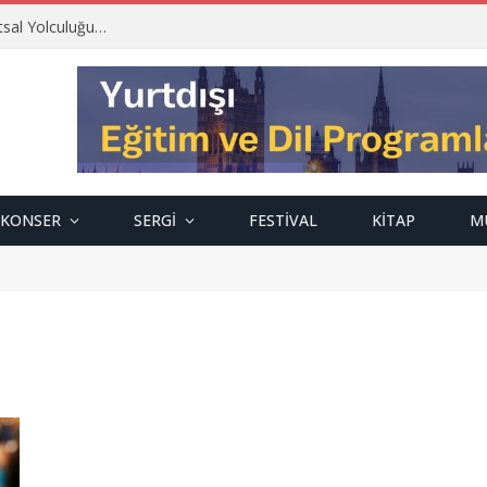
tsal Yolculuğu…
KONSER
SERGI
FESTIVAL
KITAP
M