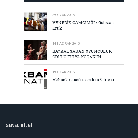
29 OCAK 2015
VENEDİK CAMCILIĞI / Gülistan
Ertik
14 HAZIRAN 2015
BAYKAL SARAN OYUNCULUK
ÖDÜLÜ FULYA KOÇAK’IN…
19 OCAK 2015
Akbank Sanat’ta Ocak’ta Şiir Var
GENEL BILGI