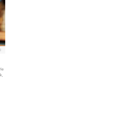
0
yle
k,