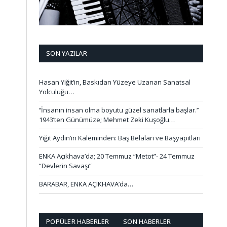
SON YAZILAR
Hasan Yiğit’in, Baskıdan Yüzeye Uzanan Sanatsal
Yolculuğu…
‘’İnsanın insan olma boyutu güzel sanatlarla başlar.’’
1943’ten Günümüze; Mehmet Zeki Kuşoğlu…
Yiğit Aydın’ın Kaleminden: Baş Belaları ve Başyapıtları
ENKA Açıkhava’da; 20 Temmuz “Metot”- 24 Temmuz
“Devlerin Savaşı”
BARABAR, ENKA AÇIKHAVA’da…
POPÜLER HABERLER
SON HABERLER