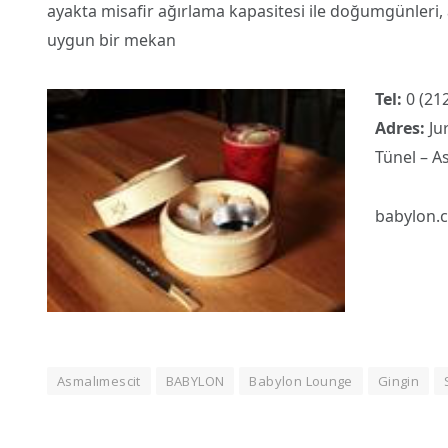
ayakta misafir ağırlama kapasitesi ile doğumgünleri, af
uygun bir mekan
Tel:
0 (212
Adres:
Ju
Tünel – A
babylon.
Asmalımescit
BABYLON
Babylon Lounge
Gingin