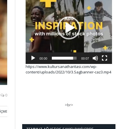
00:00
00:07
https://www.kultursanatharitasi.com/wp-
content/uploads/2022/10/3.Sagbanner-caz3.mp4
0
>br>
İÇME