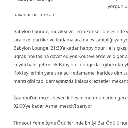
yorgunluğ
havadar bir mekan…
Babylon Lounge, müzikseverlerin konser öncesinde ve
sıra özel partiler ve kutlamalara da ev sahipliği yapıy
Babylon Lounge, 21:30’a kadar happy hour ile iş çıkış
uğrak noktasına davet ediyor. Kokteyllerde ve diğer a
keyifli hale getirecek Babylon Lounge’da
gibi kokteyl
Kokteyllerinin yanı sıra acılı edamame, karides dim s
mantı gibi tadı damağınızda kalacak lezzetler mekand
İstanbul’un müzik seven kitlesini memnun eden gece
02:00’ye kadar Asmalımescit’i sarıyor.
Timeout Yeme İçme Ödülleri’nde En İyi Bar Ödülü’nün 