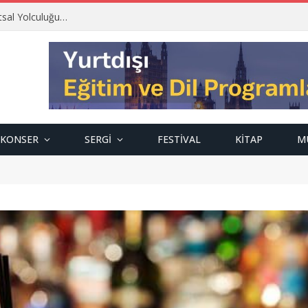
‘’İnsanın insan olma boyutu güzel sanatlarla başlar.’’ 1943’ten Günümüze; Mehmet Zeki Kuşoğlu…
KONSER
SERGI
FESTIVAL
KITAP
M