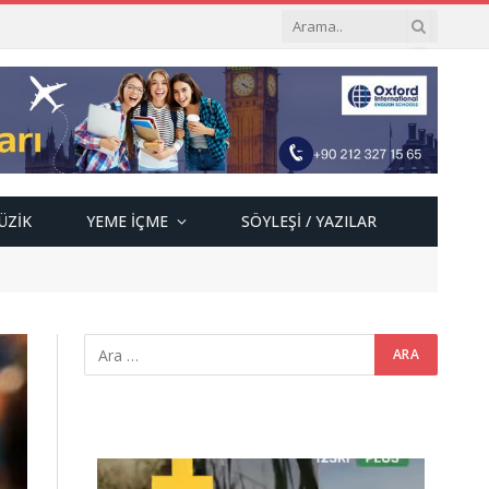
ÜZIK
YEME İÇME
SÖYLEŞI / YAZILAR
Video
oynatıcı