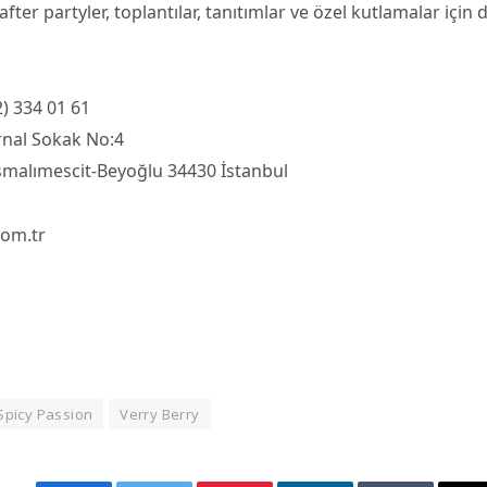
ter partyler, toplantılar, tanıtımlar ve özel kutlamalar için 
) 334 01 61
rnal Sokak No:4
smalımescit-Beyoğlu 34430 İstanbul
com.tr
Spicy Passion
Verry Berry