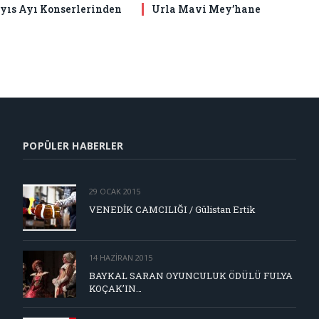
yıs Ayı Konserlerinden
Urla Mavi Mey’hane
POPÜLER HABERLER
29 OCAK 2015
VENEDİK CAMCILIĞI / Gülistan Ertik
14 HAZIRAN 2015
BAYKAL SARAN OYUNCULUK ÖDÜLÜ FULYA
KOÇAK’IN…