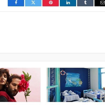
Facebook
Twitter
Pinterest
LinkedIn
Tumblr
E