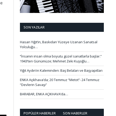
de
SON YAZILAR
Hasan Yiğit’in, Baskıdan Yüzeye Uzanan Sanatsal
Yolculuğu…
‘’İnsanın insan olma boyutu güzel sanatlarla başlar.’’
1943’ten Günümüze; Mehmet Zeki Kuşoğlu…
Yiğit Aydın’ın Kaleminden: Baş Belaları ve Başyapıtları
ENKA Açıkhava’da; 20 Temmuz “Metot”- 24 Temmuz
“Devlerin Savaşı”
BARABAR, ENKA AÇIKHAVA’da…
POPÜLER HABERLER
SON HABERLER