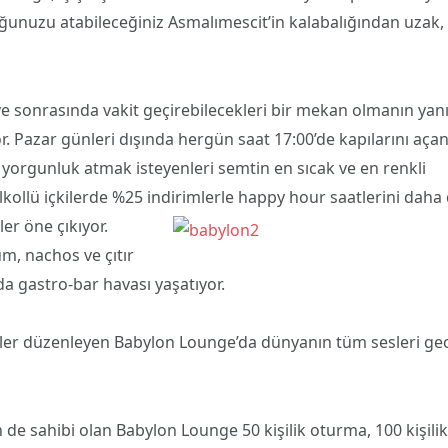
unuzu atabileceğiniz Asmalımescit’in kalabalığından uzak,
 sonrasında vakit geçirebilecekleri bir mekan olmanın yan
or. Pazar günleri dışında hergün saat 17:00’de kapılarını aça
ı yorgunluk atmak isteyenleri semtin en sıcak ve en renkli
lkollü içkilerde %25 indirimlerle happy hour saatlerini daha
ler öne çıkıyor.
um, nachos ve çıtır
a gastro-bar havası yaşatıyor.
ler düzenleyen Babylon Lounge’da dünyanın tüm sesleri ge
de sahibi olan Babylon Lounge 50 kişilik oturma, 100 kişilik