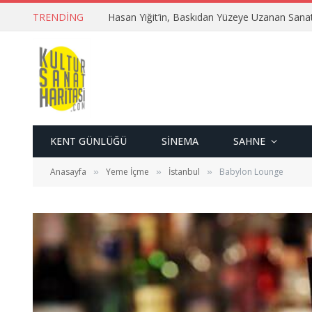
TRENDING
KENT GÜNLÜĞÜ
SINEMA
SAHNE
Anasayfa
Yeme İçme
İstanbul
Babylon Lounge
»
»
»