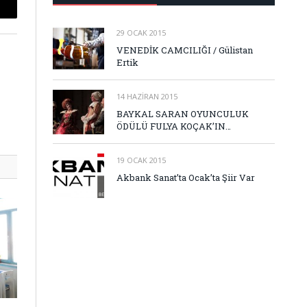
mail
29 OCAK 2015
VENEDİK CAMCILIĞI / Gülistan
Ertik
14 HAZIRAN 2015
BAYKAL SARAN OYUNCULUK
ÖDÜLÜ FULYA KOÇAK’IN…
19 OCAK 2015
Akbank Sanat’ta Ocak’ta Şiir Var