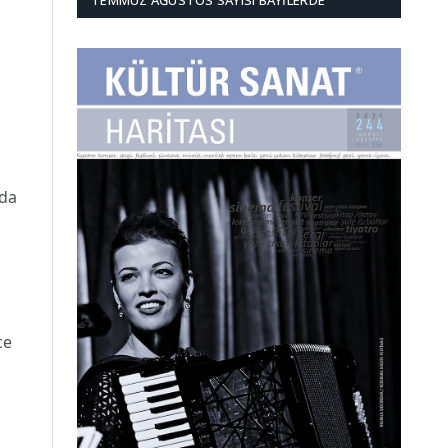
TEMMUZ AĞUSTOS SAYISI BAYILERDE
ı
n
 da
ce