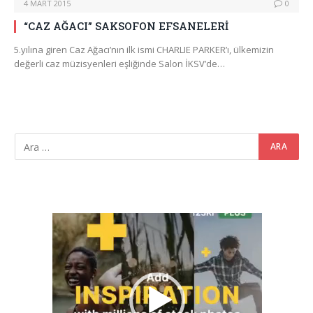
4 MART 2015
0
“CAZ AĞACI” SAKSOFON EFSANELERİ
5.yılına giren Caz Ağacı’nın ilk ismi CHARLIE PARKER’ı, ülkemizin
değerli caz müzisyenleri eşliğinde Salon İKSV’de…
Video
oynatıcı