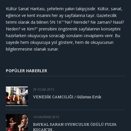
Kültür Sanat Haritası, şehirlerin yakın takipçisidir. Kültür, sanat,
eğlence ve kent insanını her ay sayfalarına taşır. Gazetecilik
terimi olarak da bilinen 5N 1K""Ne? Nerede? Ne zaman? Nasıl?
Neden? ve Kim?" prensibini öngörerek sayfalarının konseptini
hazırlarken okuyucuya soracağı soruların cevaplarını verir. Bu
sayede hem okuyucuya yol gösterir, hem de okuyucunun
bilgilenmesine olanak sunar.
POPÜLER HABERLER
29 OCAK 2015
VENEDİK CAMCILIĞI / Gülistan Ertik
14 HAZIRAN 2015
BAYKAL SARAN OYUNCULUK ÖDÜLÜ FULYA
KOÇAK’IN…