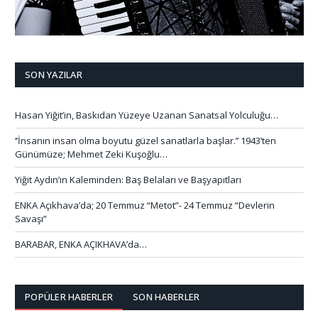
SON YAZILAR
Hasan Yiğit’in, Baskıdan Yüzeye Uzanan Sanatsal Yolculuğu…
‘’İnsanın insan olma boyutu güzel sanatlarla başlar.’’ 1943’ten
Günümüze; Mehmet Zeki Kuşoğlu…
Yiğit Aydın’ın Kaleminden: Baş Belaları ve Başyapıtları
ENKA Açıkhava’da; 20 Temmuz “Metot”- 24 Temmuz “Devlerin
Savaşı”
BARABAR, ENKA AÇIKHAVA’da…
POPÜLER HABERLER
SON HABERLER