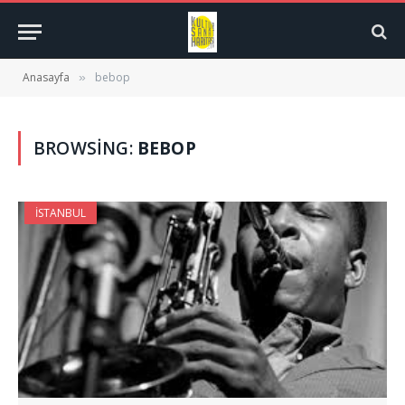
Anasayfa
bebop
»
BROWSING:
BEBOP
İSTANBUL