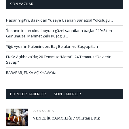
SON YAZILAR
Hasan Yiğit’in, Baskıdan Yüzeye Uzanan Sanatsal Yolculuğu…
‘’İnsanın insan olma boyutu güzel sanatlarla başlar.’’ 1943’ten
Günümüze; Mehmet Zeki Kuşoğlu…
Yiğit Aydın’ın Kaleminden: Baş Belaları ve Başyapıtları
ENKA Açıkhava’da; 20 Temmuz “Metot”- 24 Temmuz “Devlerin
Savaşı”
BARABAR, ENKA AÇIKHAVA’da…
POPÜLER HABERLER
SON HABERLER
29 OCAK 2015
VENEDİK CAMCILIĞI / Gülistan Ertik