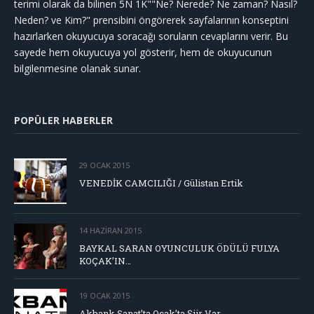
terimi olarak da bilinen 5N 1K""Ne? Nerede? Ne zaman? Nasıl?
Neden? ve Kim?" prensibini öngörerek sayfalarının konseptini
hazırlarken okuyucuya soracağı soruların cevaplarını verir. Bu
sayede hem okuyucuya yol gösterir, hem de okuyucunun
bilgilenmesine olanak sunar.
POPÜLER HABERLER
29 OCAK 2015
VENEDİK CAMCILIĞI / Gülistan Ertik
14 HAZIRAN 2015
BAYKAL SARAN OYUNCULUK ÖDÜLÜ FULYA
KOÇAK’IN…
19 OCAK 2015
Akbank Sanat’ta Ocak’ta Şiir Var