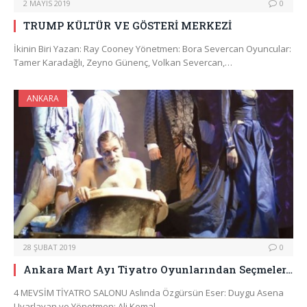
2 MAYIS 2019
0
TRUMP KÜLTÜR VE GÖSTERİ MERKEZİ
İkinin Biri Yazan: Ray Cooney Yönetmen: Bora Severcan Oyuncular:
Tamer Karadağlı, Zeyno Günenç, Volkan Severcan,…
ANKARA
28 ŞUBAT 2019
0
Ankara Mart Ayı Tiyatro Oyunlarından Seçmeler…
4 MEVSİM TİYATRO SALONU Aslında Özgürsün Eser: Duygu Asena
Uyarlayan ve Yönetmen: Ali Kemal…