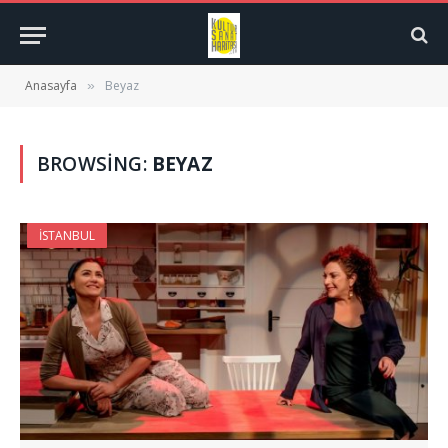
Anasayfa
Beyaz
»
BROWSING:
BEYAZ
İSTANBUL