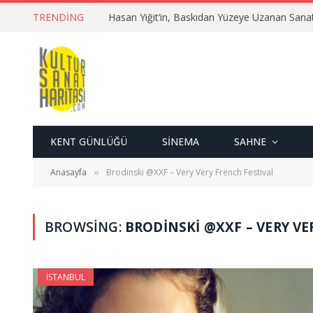
TRENDING
Hasan Yiğit’in, Baskıdan Yüzeye Uzanan Sana
KENT GÜNLÜĞÜ
SINEMA
SAHNE
Anasayfa
Brodinski @XXF – Very Very French Festival
»
BROWSING:
BRODINSKI @XXF – VERY VE
İSTANBUL