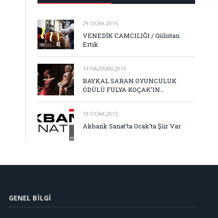
29 OCAK 2015
VENEDİK CAMCILIĞI / Gülistan
Ertik
14 HAZIRAN 2015
BAYKAL SARAN OYUNCULUK
ÖDÜLÜ FULYA KOÇAK’IN…
19 OCAK 2015
Akbank Sanat’ta Ocak’ta Şiir Var
GENEL BILGI