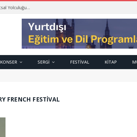
tsal Yolculuğu…
KONSER
SERGI
FESTIVAL
KITAP
M
RY FRENCH FESTIVAL