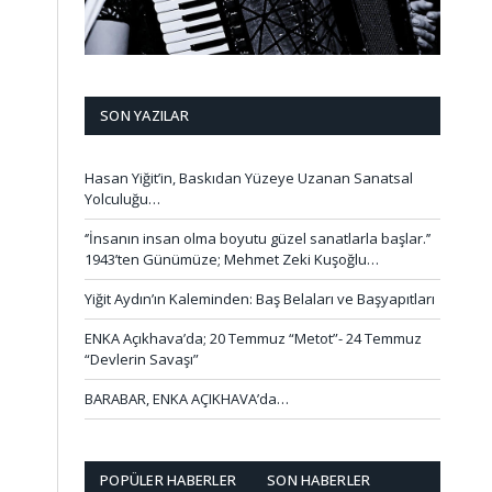
SON YAZILAR
Hasan Yiğit’in, Baskıdan Yüzeye Uzanan Sanatsal
Yolculuğu…
‘’İnsanın insan olma boyutu güzel sanatlarla başlar.’’
1943’ten Günümüze; Mehmet Zeki Kuşoğlu…
Yiğit Aydın’ın Kaleminden: Baş Belaları ve Başyapıtları
ENKA Açıkhava’da; 20 Temmuz “Metot”- 24 Temmuz
“Devlerin Savaşı”
BARABAR, ENKA AÇIKHAVA’da…
POPÜLER HABERLER
SON HABERLER