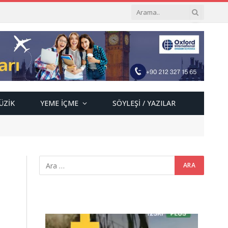
ÜZIK
YEME İÇME
SÖYLEŞI / YAZILAR
Video
oynatıcı