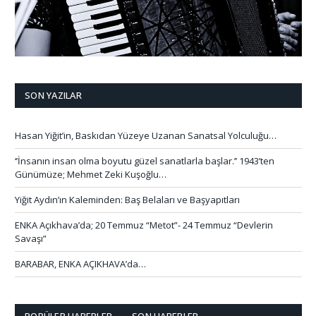
SON YAZILAR
Hasan Yiğit’in, Baskıdan Yüzeye Uzanan Sanatsal Yolculuğu…
‘’İnsanın insan olma boyutu güzel sanatlarla başlar.’’ 1943’ten
Günümüze; Mehmet Zeki Kuşoğlu…
Yiğit Aydın’ın Kaleminden: Baş Belaları ve Başyapıtları
ENKA Açıkhava’da; 20 Temmuz “Metot”- 24 Temmuz “Devlerin
Savaşı”
BARABAR, ENKA AÇIKHAVA’da…
POPÜLER HABERLER
SON HABERLER