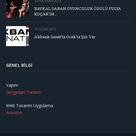
14 HAZIRAN 2015
BAYKAL SARAN OYUNCULUK ÖDÜLÜ FULYA
KOÇAK’IN…
19 OCAK 2015
Akbank Sanat’ta Ocak’ta Şiir Var
GENEL BILGI
Yapım
Gergedan Tanıtım
Web Tasarım Uygulama
Ansolon