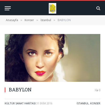
Anasayfa
Konser
İstanbul
BABYLON
»
»
»
BABYLON
0
KÜLTÜR SANAT HARITASI
31 EKIM 2016
İSTANBUL
,
KONSER