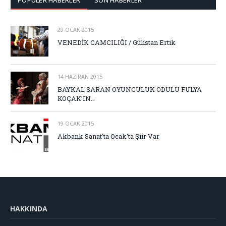
29 OCAK 2015
VENEDİK CAMCILIĞI / Gülistan Ertik
14 HAZIRAN 2015
BAYKAL SARAN OYUNCULUK ÖDÜLÜ FULYA
KOÇAK’IN…
19 OCAK 2015
Akbank Sanat’ta Ocak’ta Şiir Var
HAKKINDA