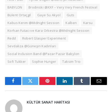
BABYLON
Brodinski @XXF – Very Very French Festival
Bülent Ortaçgil
Gaye Su Akyol
Guts
Kabus Kerim @Midnight Session
Kalben
Karsu
Korhan Futacı ve Kara Orkestra @Midnight Session
Redd
Robert Glasper Experiment
Sevdaliza @Güneşin Kadınları
Social Inclusion Band @Pazar Pazar Babylon
Sofi Tukker
Sophie Hunger
Taksim Trio
Facebook
Twitter
Pinterest
LinkedIn
Tumblr
Email
KÜLTÜR SANAT HARITASI