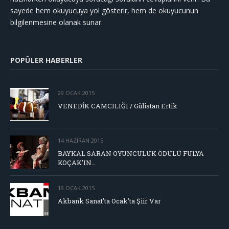
sayede hem okuyucuya yol gösterir, hem de okuyucunun
bilgilenmesine olanak sunar.
POPÜLER HABERLER
29 OCAK 2015
VENEDİK CAMCILIĞI / Gülistan Ertik
14 HAZIRAN 2015
BAYKAL SARAN OYUNCULUK ÖDÜLÜ FULYA
KOÇAK’IN…
19 OCAK 2015
Akbank Sanat’ta Ocak’ta Şiir Var