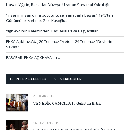
Hasan Yiğit’in, Baskıdan Yüzeye Uzanan Sanatsal Yolculuğu…
‘’İnsanın insan olma boyutu güzel sanatlarla başlar.’’ 1943’ten
Günümüze; Mehmet Zeki Kuşoğlu…
Yiğit Aydın’ın Kaleminden: Baş Belaları ve Başyapıtları
ENKA Açıkhava’da; 20 Temmuz “Metot”- 24 Temmuz “Devlerin
Savaşı”
BARABAR, ENKA AÇIKHAVA’da…
POPÜLER HABERLER
SON HABERLER
29 OCAK 2015
VENEDİK CAMCILIĞI / Gülistan Ertik
14 HAZIRAN 2015