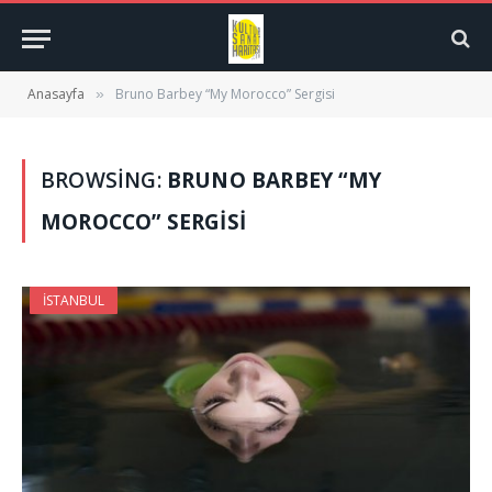
Anasayfa
Bruno Barbey “My Morocco” Sergisi
»
BROWSING:
BRUNO BARBEY “MY
MOROCCO” SERGISI
İSTANBUL