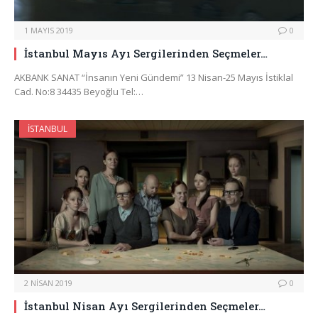
1 MAYIS 2019
0
İstanbul Mayıs Ayı Sergilerinden Seçmeler…
AKBANK SANAT “İnsanın Yeni Gündemi” 13 Nisan-25 Mayıs İstiklal
Cad. No:8 34435 Beyoğlu Tel:…
İSTANBUL
2 NISAN 2019
0
İstanbul Nisan Ayı Sergilerinden Seçmeler…