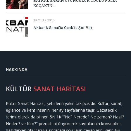
BAYKAL SARAN OYUNCULUK ÖDÜLÜ FULYA
KOÇAK’IN…
19 OCAK 2015
Akbank Sanat’ta Ocak’ta Şiir Var
HAKKINDA
KÜLTÜR
SANAT HARİTASI
Kültür Sanat Haritası, şehirlerin yakın takipçisidir. Kültür, sanat,
eğlence ve kent insanını her ay sayfalarına taşır. Gazetecilik
terimi olarak da bilinen 5N 1K""Ne? Nerede? Ne zaman? Nasıl?
Neden? ve Kim?" prensibini öngörerek sayfalarının konseptini
hazırlarken okuyucuya soracağı soruların cevaplarını verir. Bu