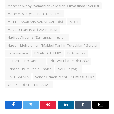
Mehmet Aksoy "Şamanlar ve Mitler Dünyasında" Sergisi
Mehmet Ali Uysal: Beni Terk Etme
MİLLÎ REASÜRANS SANAT GALERİSİ
Mixer
MSGSÜ TOPHANE-İ AMİRE KSM
Nadide Akdeniz “Zamansız İmgeler”
Naeem Mohaiemen "Makbul Tarihin Tutsakları" Sergisi
pera müzesi
PG ART GALLERY
Pi Artworks
PİLEVNELİ DOLAPDERE
PİLEVNELİ MECİDİYEKÖY
Printed '19: Multiple Choice
SALT Beyoğlu
SALT GALATA
Şener Özmen "Yeni Bir Umutsuzluk"
YAPI KREDİ KÜLTÜR SANAT
Facebook
Twitter
Pinterest
LinkedIn
Tumblr
Email