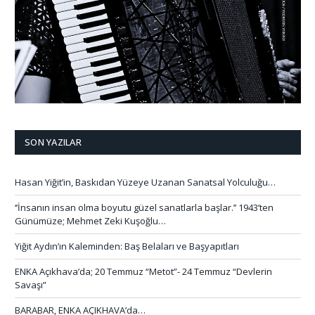
SON YAZILAR
Hasan Yiğit’in, Baskıdan Yüzeye Uzanan Sanatsal Yolculuğu…
‘’İnsanın insan olma boyutu güzel sanatlarla başlar.’’ 1943’ten
Günümüze; Mehmet Zeki Kuşoğlu…
Yiğit Aydın’ın Kaleminden: Baş Belaları ve Başyapıtları
ENKA Açıkhava’da; 20 Temmuz “Metot”- 24 Temmuz “Devlerin
Savaşı”
BARABAR, ENKA AÇIKHAVA’da…