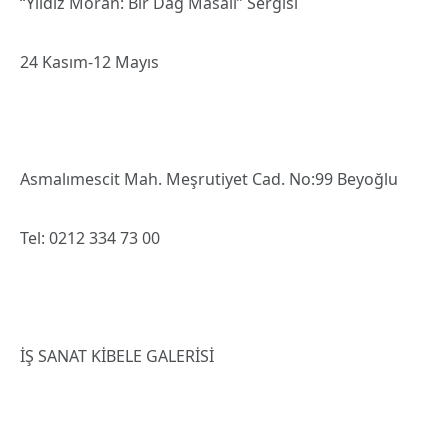
“Yıldız Moran: Bir Dağ Masalı” Sergisi
24 Kasım-12 Mayıs
Asmalımescit Mah. Meşrutiyet Cad. No:99 Beyoğlu
Tel: 0212 334 73 00
İŞ SANAT KİBELE GALERİSİ