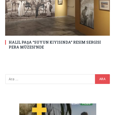
HALİL PAŞA “SUYUN KIYISINDA” RESİM SERGİSİ
PERA MÜZESİ’NDE
Video
oynatıcı