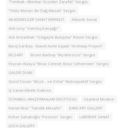
“Tombak: Altından Süzülen Zarafet” Sergisi
“Yıldız Moran: Bir Dağ Masalı” Sergisi
AKADEMİLİLER SANAT MERKEZİ
Akbank Sanat
Arik Levy "Varoluş Kavşağı"
Aslı Arslanbek "Gölgeyle Buluşma" Resim Sergisi
Barış Sarıbaş - Navid Azimi Sajadi “Archway Project”
BİLSART
Bruno Barbey “My Morocco” Sergisi
Feyzan Alasya “Biraz Cennet; Biraz Cehennem” Sergisi
GALERİ DİANİ
Gürol Sözen “60.yıl… ve Onlar” Retrospektif Sergisi
İş Sanat Kibele Galerisi
İSTANBUL ARAŞTIRMALARI ENSTİTÜSÜ
İstanbul Modern
Kanat Akar "Tanıdık Mesafe"
KARE ART GALLERY
Kirkor Sahakoğlu “Passion” Sergisi
LABİRENT SANAT
LEICA GALLERY