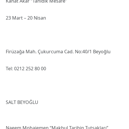
Kanat Akar “Tanıdık Mesafe”
23 Mart – 20 Nisan
Firüzağa Mah. Çukurcuma Cad. No:40/1 Beyoğlu
Tel: 0212 252 80 00
SALT BEYOĞLU
Naeem Mohaiemen “Makbul Tarihin Tutsakları”