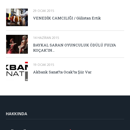
29 OCAK 2015
VENEDİK CAMCILIĞI / Gülistan Ertik
14 HAZIRAN 2015
BAYKAL SARAN OYUNCULUK ÖDÜLÜ FULYA
KOÇAK’IN…
19 OCAK 2015
Akbank Sanat’ta Ocak’ta Şiir Var
HAKKINDA