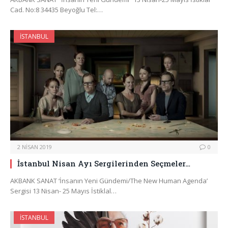
Cad. No:8 34435 Beyoğlu Tel:…
İSTANBUL
2 NISAN 2019
0
İstanbul Nisan Ayı Sergilerinden Seçmeler…
AKBANK SANAT ‘İnsanın Yeni Gündemi/The New Human Agenda’
Sergisi 13 Nisan- 25 Mayıs İstiklal…
İSTANBUL