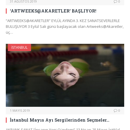
31 AĞUSTOS 2019
0
‘ARTWEEKS@AKARETLER’ BAŞLIYOR!
“ARTWEEKS@AKARETLER” EYLÜL AYINDA 3. KEZ SANATSEVERLERLE
BULUŞUYOR 3 Eylül Salı günü başlayacak olan Artweeks@Akaretler,
üç…
İSTANBUL
1 MAYIS 2019
0
İstanbul Mayıs Ayı Sergilerinden Seçmeler…
AKBANK SANAT “İnsanın Yeni Gündemi” 13 Nisan-25 Mayıs İstiklal