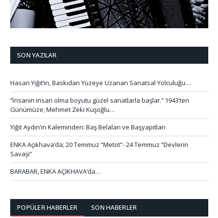
SON YAZILAR
Hasan Yiğit’in, Baskıdan Yüzeye Uzanan Sanatsal Yolculuğu…
‘’İnsanın insan olma boyutu güzel sanatlarla başlar.’’ 1943’ten
Günümüze; Mehmet Zeki Kuşoğlu…
Yiğit Aydın’ın Kaleminden: Baş Belaları ve Başyapıtları
ENKA Açıkhava’da; 20 Temmuz “Metot”- 24 Temmuz “Devlerin
Savaşı”
BARABAR, ENKA AÇIKHAVA’da…
POPÜLER HABERLER
SON HABERLER