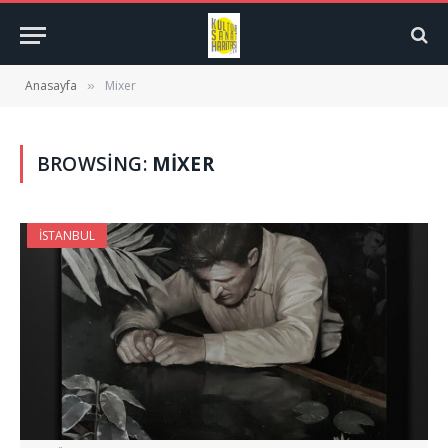
Anasayfa
Mixer
»
BROWSING:
MIXER
İSTANBUL