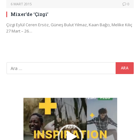
6 MART 2015
0
Mixer’de ‘Çizgi’
Çizgi Eylül Ceren Ersöz, Güneş Bulut Yılmaz, Kaan Bağcı, Melike Kılıç
27 Mart – 26…
Video
oynatıcı