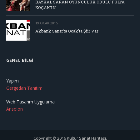
BAYKAL SARAN OYUNCULUK ÖDÜLÜ FULYA
KOÇAK’IN…
19 OCAK 2015
Akbank Sanat’ta Ocak’ta Şiir Var
GENEL BILGI
Yapım
Gergedan Tanıtım
Web Tasarım Uygulama
Ansolon
Copyright © 2016 Kültür Sanat Haritası.