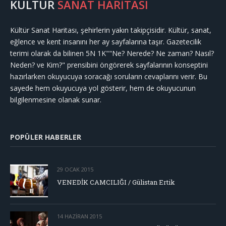
KÜLTÜR
SANAT HARİTASI
Kültür Sanat Haritası, şehirlerin yakın takipçisidir. Kültür, sanat,
eğlence ve kent insanını her ay sayfalarına taşır. Gazetecilik
terimi olarak da bilinen 5N 1K""Ne? Nerede? Ne zaman? Nasıl?
Neden? ve Kim?" prensibini öngörerek sayfalarının konseptini
hazırlarken okuyucuya soracağı soruların cevaplarını verir. Bu
sayede hem okuyucuya yol gösterir, hem de okuyucunun
bilgilenmesine olanak sunar.
POPÜLER HABERLER
29 OCAK 2015
VENEDİK CAMCILIĞI / Gülistan Ertik
14 HAZIRAN 2015