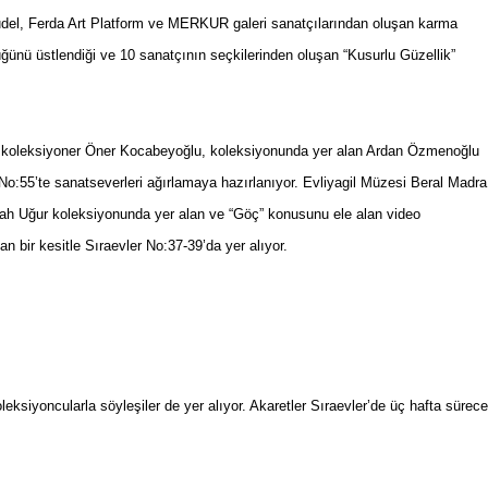
el, Ferda Art Platform
ve MERKUR galeri sanatçılarından oluşan karma
üğünü üstlendiği ve 10 sanatçının seçkilerinden oluşan “Kusurlu Güzellik”
rli koleksiyoner Öner Kocabeyoğlu, koleksiyonunda yer alan Ardan Özmenoğlu
 No:55’te sanatseverleri ağırlamaya hazırlanıyor. Evliyagil Müzesi Beral Madra
Agah Uğur koleksiyonunda yer alan ve “Göç” konusunu ele alan video
n bir kesitle Sıraevler No:37-39’da yer alıyor.
oleksiyoncularla söyleşiler de yer alıyor. Akaretler Sıraevler’de üç hafta sürec