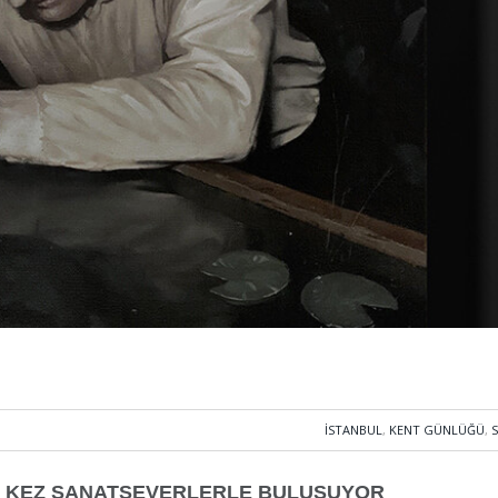
İSTANBUL
,
KENT GÜNLÜĞÜ
,
. KEZ SANATSEVERLERLE BULUŞUYOR