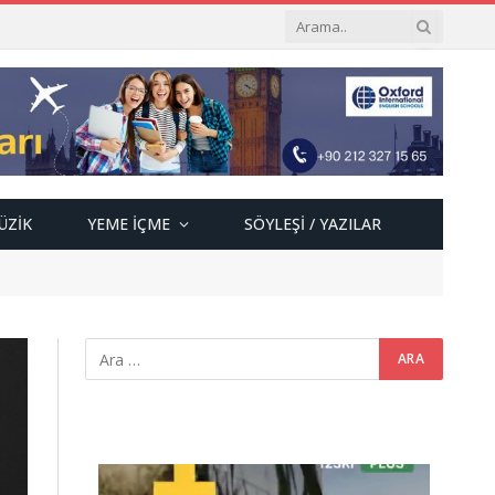
ÜZIK
YEME İÇME
SÖYLEŞI / YAZILAR
Video
oynatıcı