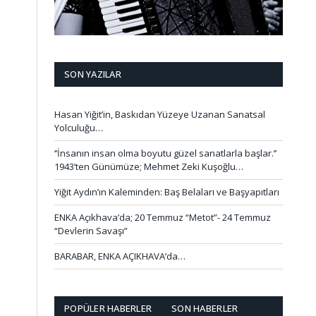
SON YAZILAR
Hasan Yiğit’in, Baskıdan Yüzeye Uzanan Sanatsal
Yolculuğu…
‘’İnsanın insan olma boyutu güzel sanatlarla başlar.’’
1943’ten Günümüze; Mehmet Zeki Kuşoğlu…
Yiğit Aydın’ın Kaleminden: Baş Belaları ve Başyapıtları
ENKA Açıkhava’da; 20 Temmuz “Metot”- 24 Temmuz
“Devlerin Savaşı”
BARABAR, ENKA AÇIKHAVA’da…
POPÜLER HABERLER
SON HABERLER