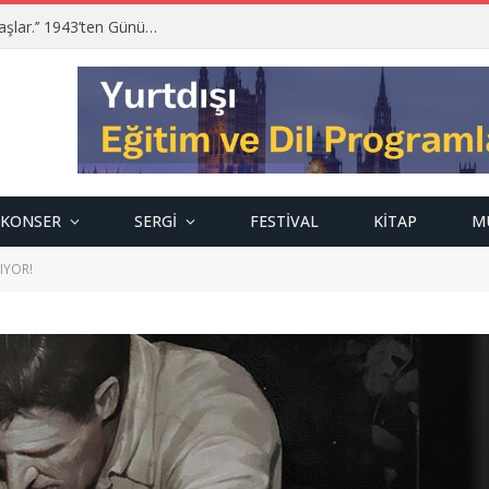
‘’İnsanın insan olma boyutu güzel sanatlarla başlar.’’ 1943’ten Günümüze; Mehmet Zeki Kuşoğlu…
KONSER
SERGI
FESTIVAL
KITAP
M
IYOR!