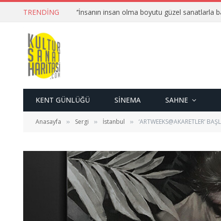
TRENDING
KENT GÜNLÜĞÜ
SINEMA
SAHNE
Anasayfa
Sergi
İstanbul
‘ARTWEEKS@AKARETLER’ BAŞL
»
»
»