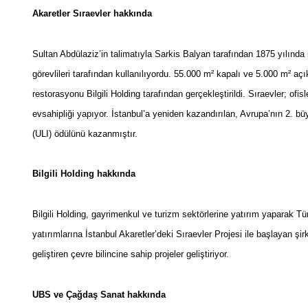
Akaretler Sıraevler hakkında
Sultan Abdülaziz’in talimatıyla Sarkis Balyan tarafından 1875 yılınd
görevlileri tarafından kullanılıyordu. 55.000 m² kapalı ve 5.000 m² a
restorasyonu Bilgili Holding tarafından gerçekleştirildi. Sıraevler; of
evsahipliği yapıyor. İstanbul’a yeniden kazandırılan, Avrupa’nın 2. bü
(ULI) ödülünü kazanmıştır.
Bilgili Holding hakkında
Bilgili Holding, gayrimenkul ve turizm sektörlerine yatırım yaparak T
yatırımlarına İstanbul Akaretler’deki Sıraevler Projesi ile başlayan şir
geliştiren çevre bilincine sahip projeler geliştiriyor.
UBS ve Çağdaş Sanat hakkında