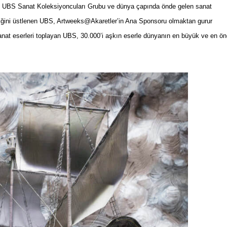
nu, UBS Sanat Koleksiyoncuları Grubu ve dünya çapında önde gelen sanat
hamiliğini üstlenen UBS, Artweeks@Akaretler’in Ana Sponsoru olmaktan gurur
anat eserleri toplayan UBS, 30.000’i aşkın eserle dünyanın en büyük ve en ön