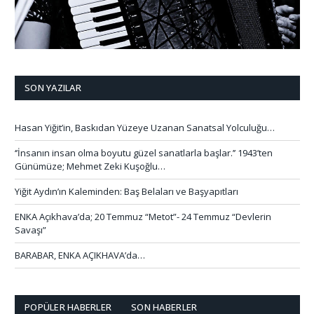
SON YAZILAR
Hasan Yiğit’in, Baskıdan Yüzeye Uzanan Sanatsal Yolculuğu…
‘’İnsanın insan olma boyutu güzel sanatlarla başlar.’’ 1943’ten
Günümüze; Mehmet Zeki Kuşoğlu…
Yiğit Aydın’ın Kaleminden: Baş Belaları ve Başyapıtları
ENKA Açıkhava’da; 20 Temmuz “Metot”- 24 Temmuz “Devlerin
Savaşı”
BARABAR, ENKA AÇIKHAVA’da…
POPÜLER HABERLER
SON HABERLER