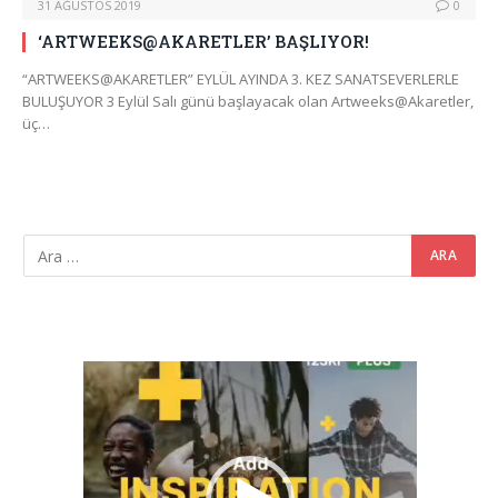
31 AĞUSTOS 2019
0
‘ARTWEEKS@AKARETLER’ BAŞLIYOR!
“ARTWEEKS@AKARETLER” EYLÜL AYINDA 3. KEZ SANATSEVERLERLE
BULUŞUYOR 3 Eylül Salı günü başlayacak olan Artweeks@Akaretler,
üç…
Video
oynatıcı