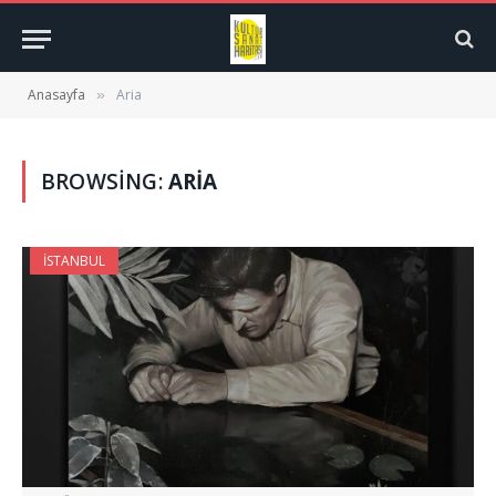
Anasayfa
Aria
»
BROWSING:
ARIA
İSTANBUL