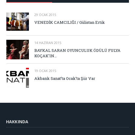
29 OCAK 2015
VENEDİK CAMCILIĞI / Gülistan Ertik
14 HAZIRAN 2015
BAYKAL SARAN OYUNCULUK ÖDÜLÜ FULYA
KOÇAK’IN…
19 OCAK 2015
Akbank Sanat’ta Ocak’ta Şiir Var
HAKKINDA