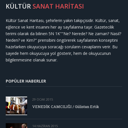
KÜLTÜR
SANAT HARİTASI
Kültür Sanat Haritası, şehirlerin yakın takipçisidir. Kültür, sanat,
eğlence ve kent insanını her ay sayfalarına taşır. Gazetecilik
terimi olarak da bilinen 5N 1K""Ne? Nerede? Ne zaman? Nasıl?
Neden? ve Kim?" prensibini öngörerek sayfalarının konseptini
hazırlarken okuyucuya soracağı soruların cevaplarını verir. Bu
sayede hem okuyucuya yol gösterir, hem de okuyucunun
bilgilenmesine olanak sunar.
POPÜLER HABERLER
29 OCAK 2015
VENEDİK CAMCILIĞI / Gülistan Ertik
14 HAZIRAN 2015