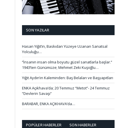
SON YAZILAR
Hasan Yiğit’in, Baskıdan Yüzeye Uzanan Sanatsal
Yolculuğu…
‘’İnsanın insan olma boyutu güzel sanatlarla başlar.’’
1943’ten Günümüze; Mehmet Zeki Kuşoğlu…
Yiğit Aydın’ın Kaleminden: Baş Belaları ve Başyapıtları
ENKA Açıkhava’da; 20 Temmuz “Metot”- 24 Temmuz
“Devlerin Savaşı”
BARABAR, ENKA AÇIKHAVA’da…
POPÜLER HABERLER
SON HABERLER