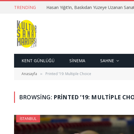
TRENDING
Hasan Yiğit’in, Baskıdan Yüzeye Uzanan Sana
KENT GÜNLÜĞÜ
SINEMA
SAHNE
Anasayfa
Printed ’19: Multiple Choice
»
BROWSING:
PRINTED ’19: MULTIPLE CH
İSTANBUL