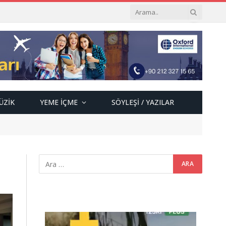
ÜZIK
YEME İÇME
SÖYLEŞI / YAZILAR
Video
oynatıcı