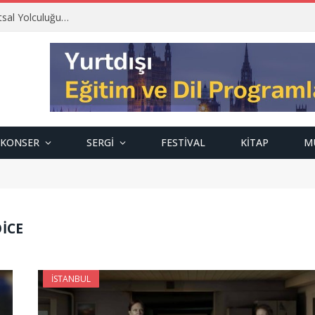
tsal Yolculuğu…
KONSER
SERGI
FESTIVAL
KITAP
M
OICE
İSTANBUL