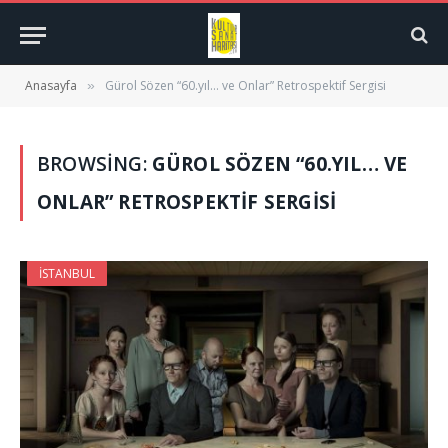
Anasayfa
Gürol Sözen “60.yıl… ve Onlar” Retrospektif Sergisi
»
BROWSING:
GÜROL SÖZEN “60.YIL… VE
ONLAR” RETROSPEKTIF SERGISI
İSTANBUL