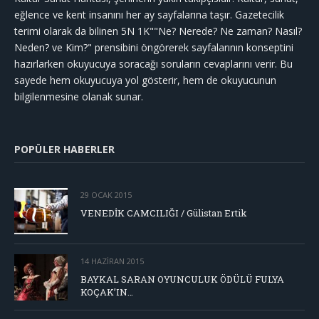
eğlence ve kent insanını her ay sayfalarına taşır. Gazetecilik
terimi olarak da bilinen 5N 1K""Ne? Nerede? Ne zaman? Nasıl?
Neden? ve Kim?" prensibini öngörerek sayfalarının konseptini
hazırlarken okuyucuya soracağı soruların cevaplarını verir. Bu
sayede hem okuyucuya yol gösterir, hem de okuyucunun
bilgilenmesine olanak sunar.
POPÜLER HABERLER
29 OCAK 2015
VENEDİK CAMCILIĞI / Gülistan Ertik
14 HAZIRAN 2015
BAYKAL SARAN OYUNCULUK ÖDÜLÜ FULYA
KOÇAK’IN…