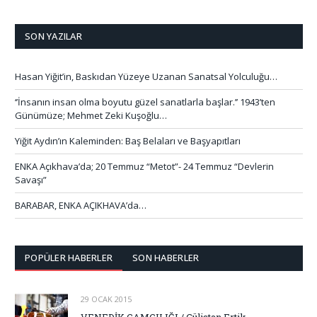
SON YAZILAR
Hasan Yiğit’in, Baskıdan Yüzeye Uzanan Sanatsal Yolculuğu…
‘’İnsanın insan olma boyutu güzel sanatlarla başlar.’’ 1943’ten
Günümüze; Mehmet Zeki Kuşoğlu…
Yiğit Aydın’ın Kaleminden: Baş Belaları ve Başyapıtları
ENKA Açıkhava’da; 20 Temmuz “Metot”- 24 Temmuz “Devlerin
Savaşı”
BARABAR, ENKA AÇIKHAVA’da…
POPÜLER HABERLER
SON HABERLER
29 OCAK 2015
VENEDİK CAMCILIĞI / Gülistan Ertik