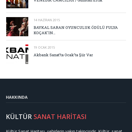
14 HAZIRAN 2015
BAYKAL SARAN OYUNCULUK ÖDÜLÜ FULYA
KOÇAK’IN…
19 OCAK 2015
Akbank Sanat’ta Ocak’ta Şiir Var
HAKKINDA
KÜLTÜR
SANAT HARİTASI
Kültür Sanat Haritası, şehirlerin yakın takipçisidir. Kültür, sanat,