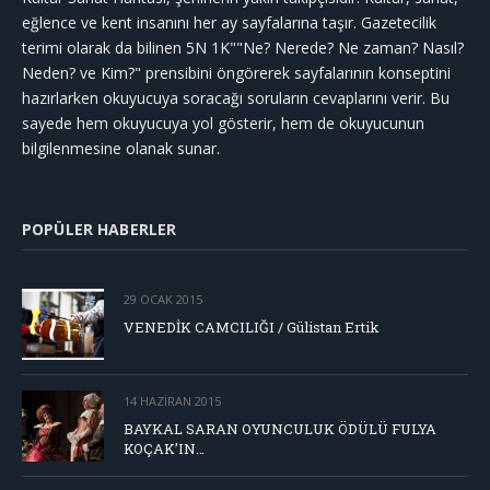
eğlence ve kent insanını her ay sayfalarına taşır. Gazetecilik
terimi olarak da bilinen 5N 1K""Ne? Nerede? Ne zaman? Nasıl?
Neden? ve Kim?" prensibini öngörerek sayfalarının konseptini
hazırlarken okuyucuya soracağı soruların cevaplarını verir. Bu
sayede hem okuyucuya yol gösterir, hem de okuyucunun
bilgilenmesine olanak sunar.
POPÜLER HABERLER
29 OCAK 2015
VENEDİK CAMCILIĞI / Gülistan Ertik
14 HAZIRAN 2015
BAYKAL SARAN OYUNCULUK ÖDÜLÜ FULYA
KOÇAK’IN…