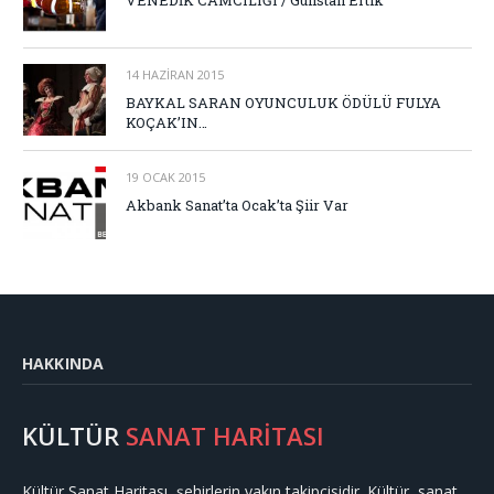
14 HAZIRAN 2015
BAYKAL SARAN OYUNCULUK ÖDÜLÜ FULYA
KOÇAK’IN…
19 OCAK 2015
Akbank Sanat’ta Ocak’ta Şiir Var
HAKKINDA
KÜLTÜR
SANAT HARİTASI
Kültür Sanat Haritası, şehirlerin yakın takipçisidir. Kültür, sanat,