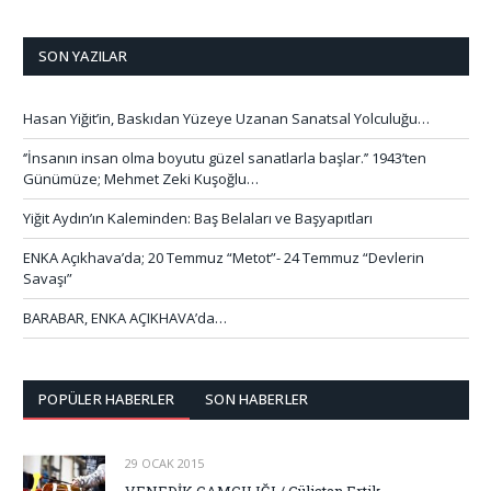
SON YAZILAR
Hasan Yiğit’in, Baskıdan Yüzeye Uzanan Sanatsal Yolculuğu…
‘’İnsanın insan olma boyutu güzel sanatlarla başlar.’’ 1943’ten
Günümüze; Mehmet Zeki Kuşoğlu…
Yiğit Aydın’ın Kaleminden: Baş Belaları ve Başyapıtları
ENKA Açıkhava’da; 20 Temmuz “Metot”- 24 Temmuz “Devlerin
Savaşı”
BARABAR, ENKA AÇIKHAVA’da…
POPÜLER HABERLER
SON HABERLER
29 OCAK 2015
VENEDİK CAMCILIĞI / Gülistan Ertik