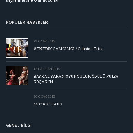
bilgilenmesine olanak sunar.
POPÜLER HABERLER
29 OCAK 2015
VENEDİK CAMCILIĞI / Gülistan Ertik
14 HAZIRAN 2015
BAYKAL SARAN OYUNCULUK ÖDÜLÜ FULYA
KOÇAK’IN…
30 OCAK 2015
MOZARTHAUS
GENEL BILGI