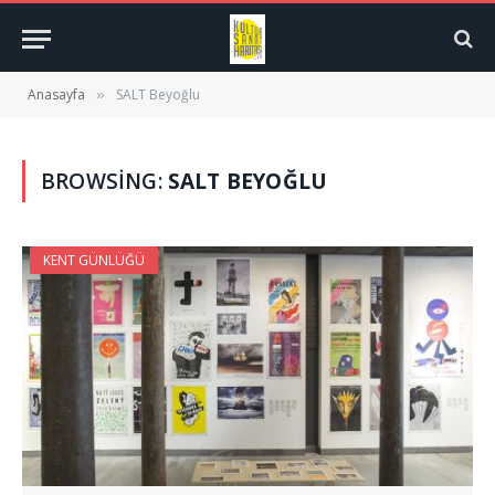
Anasayfa
SALT Beyoğlu
»
BROWSING:
SALT BEYOĞLU
KENT GÜNLÜĞÜ