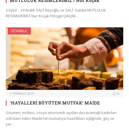
MUTLULUK RESİMLERİMİZ / Nur Koçak
3 Eylül – 29 Aralık SALT Beyoğlu ve SALT Galata MUTLULUK
RESİMLERİMİZ Nur Koçak Fotogerçekçilik…
İSTANBUL
3 TEMMUZ 2019
0
‘HAYALLERİ BÜYÜTEN MUTFAK’ MAİDE
Göçmen, mülteci, sosyo-ekonomik açıdan dezavantajlı kadınları
istihdam eden Maide’nin kumanya hazırlıkları eşliğinde, göç ve
yer…