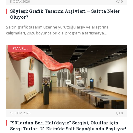
8 OCAK 2026
0
Söyleşi: Grafik Tasarım Arşivleri – Salt’ta Neler
Oluyor?
Salt’ın grafik tasarım üzerine yürüttüğü arşiv ve araştırma
çalışmaları, 2026 boyunca bir dizi programla tartışmaya…
İSTANBUL
18 EKIM 2025
0
“90’lardan Beri Halı’dayız” Sergisi, Okullar için
Sergi Turları 21 Ekim’de Salt Beyoğlu’nda Başlıyor!