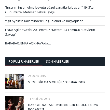
‘’İnsanın insan olma boyutu güzel sanatlarla başlar.’’ 1943’ten
Günümüze; Mehmet Zeki Kuşoğlu…
Yiğit Aydın’ın Kaleminden: Baş Belaları ve Başyapıtları
ENKA Açıkhava’da; 20 Temmuz “Metot”- 24 Temmuz “Devlerin
Savaşı”
BARABAR, ENKA AÇIKHAVA’da…
POPÜLER HABERLER
SON HABERLER
29 OCAK 2015
VENEDİK CAMCILIĞI / Gülistan Ertik
14 HAZIRAN 2015
BAYKAL SARAN OYUNCULUK ÖDÜLÜ FULYA
KOÇAK’IN…