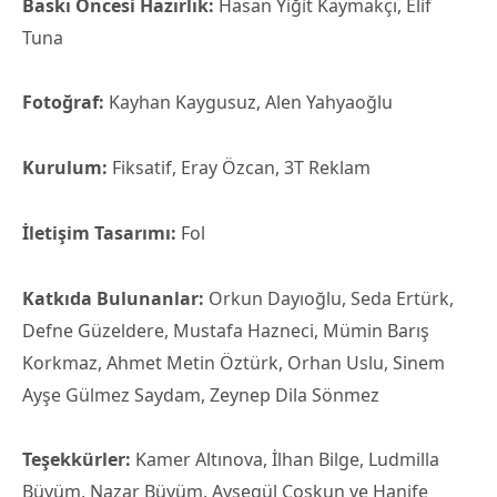
Baskı Öncesi Hazırlık:
Hasan Yiğit Kaymakçı, Elif
Tuna
Fotoğraf:
Kayhan Kaygusuz, Alen Yahyaoğlu
Kurulum:
Fiksatif, Eray Özcan, 3T Reklam
İletişim Tasarımı:
Fol
Katkıda Bulunanlar:
Orkun Dayıoğlu, Seda Ertürk,
Defne Güzeldere, Mustafa Hazneci, Mümin Barış
Korkmaz, Ahmet Metin Öztürk, Orhan Uslu, Sinem
Ayşe Gülmez Saydam, Zeynep Dila Sönmez
Teşekkürler:
Kamer Altınova, İlhan Bilge, Ludmilla
Büyüm, Nazar Büyüm, Ayşegül Coşkun ve Hanife