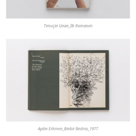
Timuçin Unan_İlk Romanım
Aydın Erkmen_Binbir Bedros_1977