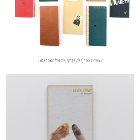
Tibet Sanlıman_İyi şeyler_1991-1992