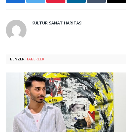
Facebook
Twitter
Pinterest
LinkedIn
Tumblr
Email
KÜLTÜR SANAT HARITASI
BENZER
HABERLER