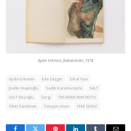
Aydın Erkmen_Babatomiler_1978
Aydın Erkmen
Eda Sezgin
Erkal Yavi
Joelle İmamoğlu
Sadık Karamustafa
SALT
SALT Beyoğlu
Sergi
TASARIMCININ NOTU
Tibet Sanlıman
Timuçin Unan
YENİ SERGİ