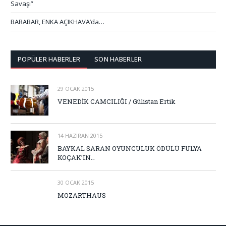
Savaşı”
BARABAR, ENKA AÇIKHAVA’da…
POPÜLER HABERLER
SON HABERLER
29 OCAK 2015
VENEDİK CAMCILIĞI / Gülistan Ertik
14 HAZIRAN 2015
BAYKAL SARAN OYUNCULUK ÖDÜLÜ FULYA
KOÇAK’IN…
30 OCAK 2015
MOZARTHAUS