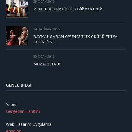
29 OCAK 2015
VENEDİK CAMCILIĞI / Gülistan Ertik
14 HAZIRAN 2015
BAYKAL SARAN OYUNCULUK ÖDÜLÜ FULYA
KOÇAK’IN…
30 OCAK 2015
MOZARTHAUS
GENEL BILGI
Yapım
Gergedan Tanıtım
Web Tasarım Uygulama
Ansolon