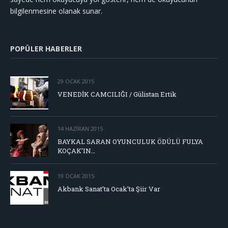
bilgilenmesine olanak sunar.
POPÜLER HABERLER
29 OCAK 2015
VENEDİK CAMCILIĞI / Gülistan Ertik
14 HAZIRAN 2015
BAYKAL SARAN OYUNCULUK ÖDÜLÜ FULYA
KOÇAK’IN…
19 OCAK 2015
Akbank Sanat’ta Ocak’ta Şiir Var