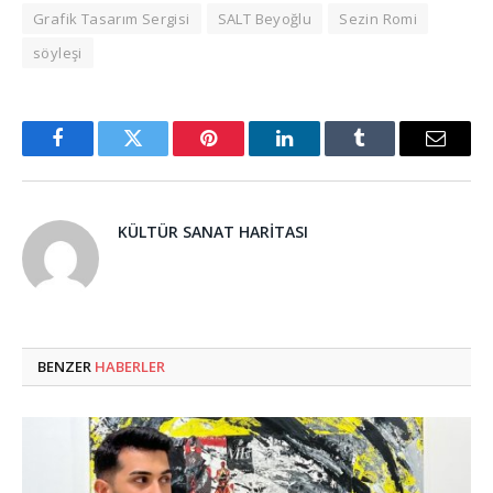
Grafik Tasarım Sergisi
SALT Beyoğlu
Sezin Romi
söyleşi
Facebook
Twitter
Pinterest
LinkedIn
Tumblr
Email
KÜLTÜR SANAT HARITASI
BENZER
HABERLER