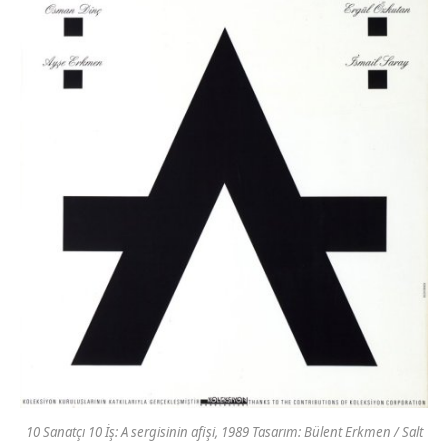
10 Sanatçı 10 İş: A sergisinin afişi, 1989 Tasarım: Bülent Erkmen / Salt