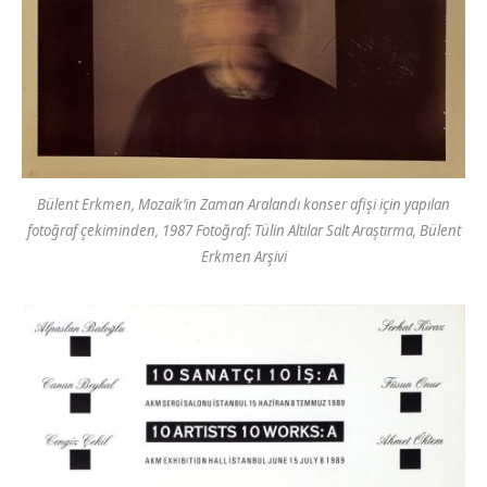
Bülent Erkmen, Mozaik’in Zaman Aralandı konser afişi için yapılan
fotoğraf çekiminden, 1987 Fotoğraf: Tülin Altılar Salt Araştırma, Bülent
Erkmen Arşivi