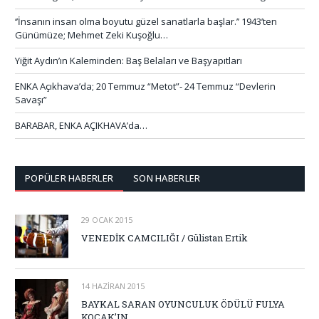
‘’İnsanın insan olma boyutu güzel sanatlarla başlar.’’ 1943’ten
Günümüze; Mehmet Zeki Kuşoğlu…
Yiğit Aydın’ın Kaleminden: Baş Belaları ve Başyapıtları
ENKA Açıkhava’da; 20 Temmuz “Metot”- 24 Temmuz “Devlerin
Savaşı”
BARABAR, ENKA AÇIKHAVA’da…
POPÜLER HABERLER
SON HABERLER
29 OCAK 2015
VENEDİK CAMCILIĞI / Gülistan Ertik
14 HAZIRAN 2015
BAYKAL SARAN OYUNCULUK ÖDÜLÜ FULYA
KOÇAK’IN…