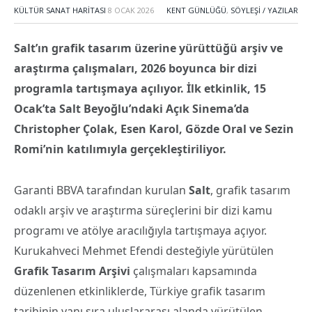
KÜLTÜR SANAT HARITASI
8 OCAK 2026
KENT GÜNLÜĞÜ
,
SÖYLEŞI / YAZILAR
Salt’ın grafik tasarım üzerine yürüttüğü arşiv ve
araştırma çalışmaları, 2026 boyunca bir dizi
programla tartışmaya açılıyor. İlk etkinlik, 15
Ocak’ta Salt Beyoğlu’ndaki Açık Sinema’da
Christopher Çolak, Esen Karol, Gözde Oral ve Sezin
Romi’nin katılımıyla gerçekleştiriliyor.
Garanti BBVA tarafından kurulan
Salt
, grafik tasarım
odaklı arşiv ve araştırma süreçlerini bir dizi kamu
programı ve atölye aracılığıyla tartışmaya açıyor.
Kurukahveci Mehmet Efendi desteğiyle yürütülen
Grafik Tasarım Arşivi
çalışmaları kapsamında
düzenlenen etkinliklerde, Türkiye grafik tasarım
tarihinin yanı sıra uluslararası alanda yürütülen