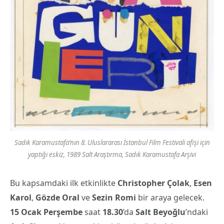
Sadık Karamustafa’nın 8. Uluslararası İstanbul Film Festivali afişi için
yaptığı eskiz, 1989 Salt Araştırma, Sadık Karamustafa Arşivi
Bu kapsamdaki ilk etkinlikte
Christopher Çolak
,
Esen
Karol
,
Gözde Oral
ve
Sezin Romi
bir araya gelecek.
15 Ocak Perşembe
saat
18.30
’da
Salt Beyoğlu
’ndaki