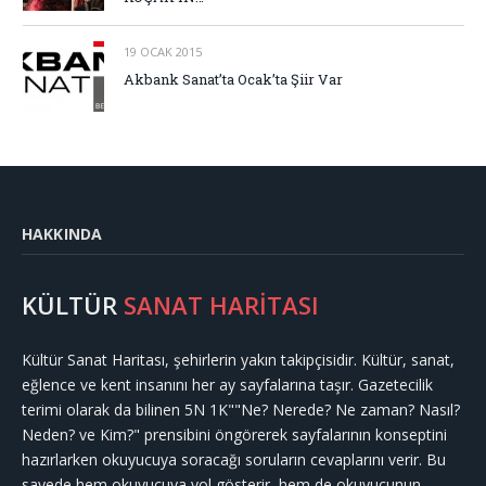
19 OCAK 2015
Akbank Sanat’ta Ocak’ta Şiir Var
HAKKINDA
KÜLTÜR
SANAT HARİTASI
Kültür Sanat Haritası, şehirlerin yakın takipçisidir. Kültür, sanat,
eğlence ve kent insanını her ay sayfalarına taşır. Gazetecilik
terimi olarak da bilinen 5N 1K""Ne? Nerede? Ne zaman? Nasıl?
Neden? ve Kim?" prensibini öngörerek sayfalarının konseptini
hazırlarken okuyucuya soracağı soruların cevaplarını verir. Bu
sayede hem okuyucuya yol gösterir, hem de okuyucunun