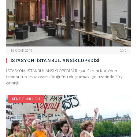
16 OCAK 2019
0
İSTASYON: İSTANBUL ANSİKLOPEDİSİ
İSTASYON: İSTANBUL ANSİKLOPEDİSİ Reşad Ekrem Koçu’nun
İstanbul’un “muazzam kütüğü”nü oluşturmak için üzerinde 30 yıl
çalıştığı…
KENT GÜNLÜĞÜ