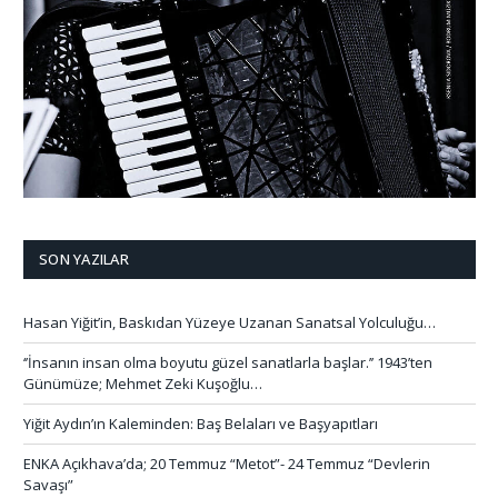
SON YAZILAR
Hasan Yiğit’in, Baskıdan Yüzeye Uzanan Sanatsal Yolculuğu…
‘’İnsanın insan olma boyutu güzel sanatlarla başlar.’’ 1943’ten
Günümüze; Mehmet Zeki Kuşoğlu…
Yiğit Aydın’ın Kaleminden: Baş Belaları ve Başyapıtları
ENKA Açıkhava’da; 20 Temmuz “Metot”- 24 Temmuz “Devlerin
Savaşı”