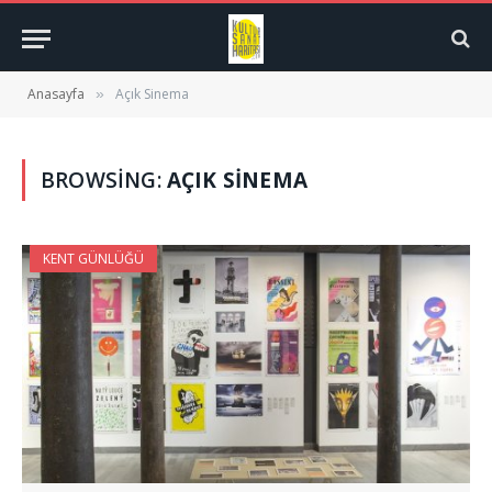
Anasayfa
Açık Sinema
»
BROWSING:
AÇIK SINEMA
KENT GÜNLÜĞÜ