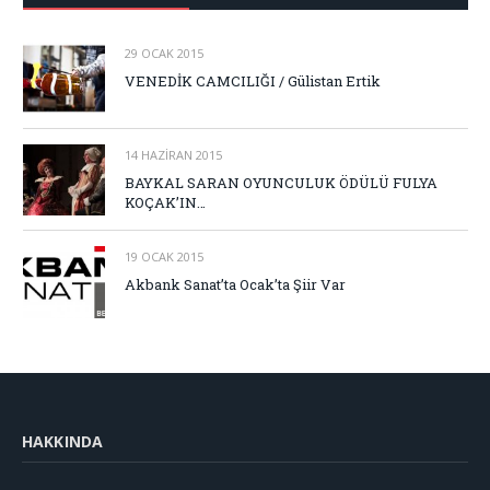
29 OCAK 2015
VENEDİK CAMCILIĞI / Gülistan Ertik
14 HAZIRAN 2015
BAYKAL SARAN OYUNCULUK ÖDÜLÜ FULYA
KOÇAK’IN…
19 OCAK 2015
Akbank Sanat’ta Ocak’ta Şiir Var
HAKKINDA