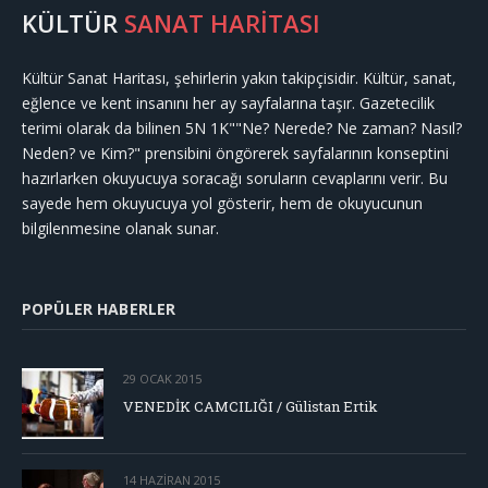
KÜLTÜR
SANAT HARİTASI
Kültür Sanat Haritası, şehirlerin yakın takipçisidir. Kültür, sanat,
eğlence ve kent insanını her ay sayfalarına taşır. Gazetecilik
terimi olarak da bilinen 5N 1K""Ne? Nerede? Ne zaman? Nasıl?
Neden? ve Kim?" prensibini öngörerek sayfalarının konseptini
hazırlarken okuyucuya soracağı soruların cevaplarını verir. Bu
sayede hem okuyucuya yol gösterir, hem de okuyucunun
bilgilenmesine olanak sunar.
POPÜLER HABERLER
29 OCAK 2015
VENEDİK CAMCILIĞI / Gülistan Ertik
14 HAZIRAN 2015