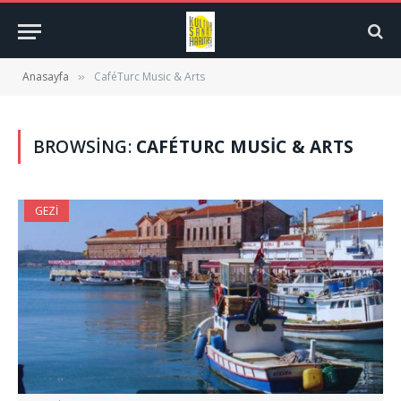
Anasayfa
CaféTurc Music & Arts
»
BROWSING:
CAFÉTURC MUSIC & ARTS
GEZI