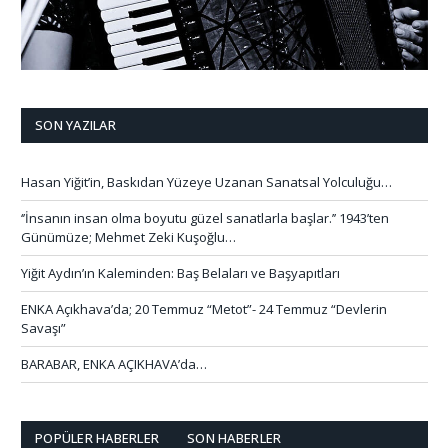
SON YAZILAR
Hasan Yiğit’in, Baskıdan Yüzeye Uzanan Sanatsal Yolculuğu…
‘’İnsanın insan olma boyutu güzel sanatlarla başlar.’’ 1943’ten
Günümüze; Mehmet Zeki Kuşoğlu…
Yiğit Aydın’ın Kaleminden: Baş Belaları ve Başyapıtları
ENKA Açıkhava’da; 20 Temmuz “Metot”- 24 Temmuz “Devlerin
Savaşı”
BARABAR, ENKA AÇIKHAVA’da…
POPÜLER HABERLER
SON HABERLER