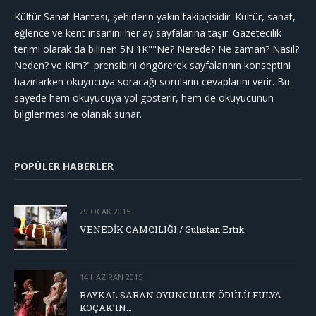
Kültür Sanat Haritası, şehirlerin yakın takipçisidir. Kültür, sanat,
eğlence ve kent insanını her ay sayfalarına taşır. Gazetecilik
terimi olarak da bilinen 5N 1K""Ne? Nerede? Ne zaman? Nasıl?
Neden? ve Kim?" prensibini öngörerek sayfalarının konseptini
hazırlarken okuyucuya soracağı soruların cevaplarını verir. Bu
sayede hem okuyucuya yol gösterir, hem de okuyucunun
bilgilenmesine olanak sunar.
POPÜLER HABERLER
29 OCAK 2015
VENEDİK CAMCILIĞI / Gülistan Ertik
14 HAZIRAN 2015
BAYKAL SARAN OYUNCULUK ÖDÜLÜ FULYA
KOÇAK’IN…