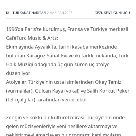
KÜLTÜR SANAT HARITASI
2 HAZIRAN 2026
GEZI
,
KENT GÜNLÜĞÜ
1996’da Paris’te kurulmuş, Fransa ve Türkiye merkezli
CaféTurc Music & Arts;
Ekim ayında Ayvalık’ta, tarihi kasaba merkezinde
bulunan Karagöz Sanat Evi ve iki farklı mekânda, Türk
Halk Müziği odağında üç gün süren üç atölye
düzenliyor.
Atölyeler, Türkiye’nin usta isimlerinden Okay Temiz
(vurmalılar), Gülcan Kaya (vokal) ve Salih Korkut Peker
(telli çalgılar) tarafından verilecektir.
Zengin ve köklü bir kültürel mirası, Türkiye’nin önde
gelen müzisyenleriyle yeni nesillere aktarmayı ve
pekiştirmeyi amaçlayan bu program; katılımcıların