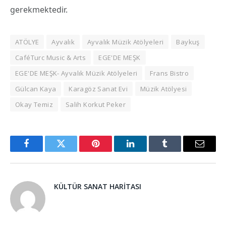
gerekmektedir.
ATÖLYE
Ayvalık
Ayvalık Müzik Atölyeleri
Baykuş
CaféTurc Music & Arts
EGE'DE MEŞK
EGE'DE MEŞK- Ayvalık Müzik Atölyeleri
Frans Bistro
Gülcan Kaya
Karagöz Sanat Evi
Müzik Atölyesi
Okay Temiz
Salih Korkut Peker
Facebook
Twitter
Pinterest
LinkedIn
Tumblr
Email
KÜLTÜR SANAT HARITASI