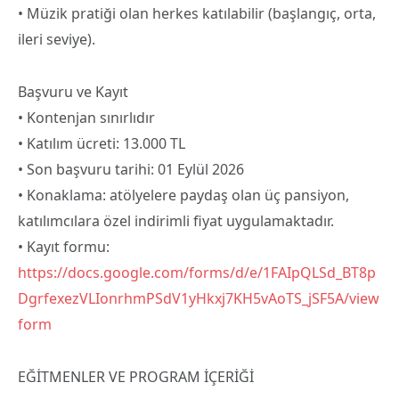
• Müzik pratiği olan herkes katılabilir (başlangıç, orta,
ileri seviye).
Başvuru ve Kayıt
• Kontenjan sınırlıdır
• Katılım ücreti: 13.000 TL
• Son başvuru tarihi: 01 Eylül 2026
• Konaklama: atölyelere paydaş olan üç pansiyon,
katılımcılara özel indirimli fiyat uygulamaktadır.
• Kayıt formu:
https://docs.google.com/forms/d/e/1FAIpQLSd_BT8p
DgrfexezVLIonrhmPSdV1yHkxj7KH5vAoTS_jSF5A/view
form
EĞİTMENLER VE PROGRAM İÇERİĞİ ​