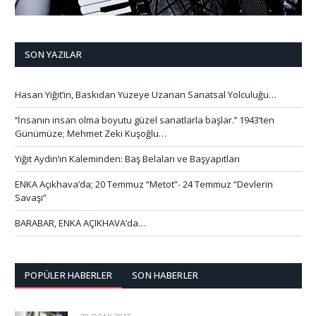
SON YAZILAR
Hasan Yiğit’in, Baskıdan Yüzeye Uzanan Sanatsal Yolculuğu…
‘’İnsanın insan olma boyutu güzel sanatlarla başlar.’’ 1943’ten
Günümüze; Mehmet Zeki Kuşoğlu…
Yiğit Aydın’ın Kaleminden: Baş Belaları ve Başyapıtları
ENKA Açıkhava’da; 20 Temmuz “Metot”- 24 Temmuz “Devlerin
Savaşı”
BARABAR, ENKA AÇIKHAVA’da…
POPÜLER HABERLER
SON HABERLER