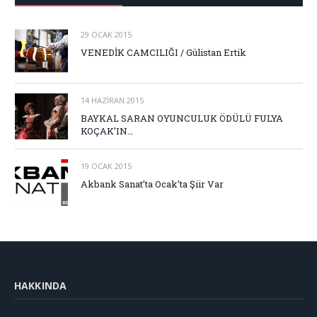
29 OCAK 2015
VENEDİK CAMCILIĞI / Gülistan Ertik
14 HAZIRAN 2015
BAYKAL SARAN OYUNCULUK ÖDÜLÜ FULYA
KOÇAK’IN…
19 OCAK 2015
Akbank Sanat’ta Ocak’ta Şiir Var
HAKKINDA