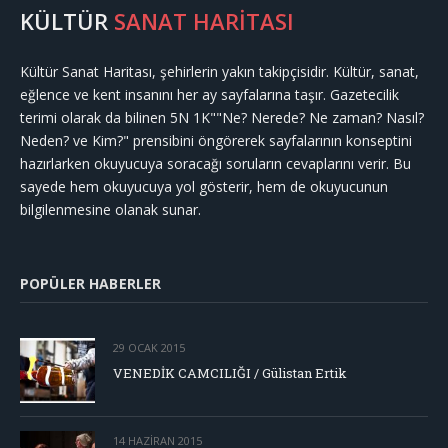
KÜLTÜR
SANAT HARİTASI
Kültür Sanat Haritası, şehirlerin yakın takipçisidir. Kültür, sanat,
eğlence ve kent insanını her ay sayfalarına taşır. Gazetecilik
terimi olarak da bilinen 5N 1K""Ne? Nerede? Ne zaman? Nasıl?
Neden? ve Kim?" prensibini öngörerek sayfalarının konseptini
hazırlarken okuyucuya soracağı soruların cevaplarını verir. Bu
sayede hem okuyucuya yol gösterir, hem de okuyucunun
bilgilenmesine olanak sunar.
POPÜLER HABERLER
29 OCAK 2015
VENEDİK CAMCILIĞI / Gülistan Ertik
14 HAZIRAN 2015