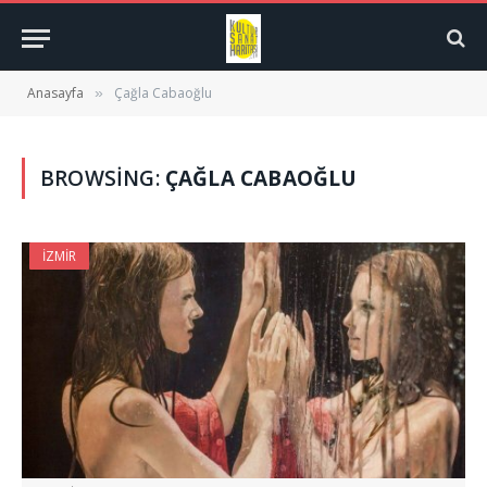
Anasayfa
Çağla Cabaoğlu
»
BROWSING:
ÇAĞLA CABAOĞLU
İZMIR