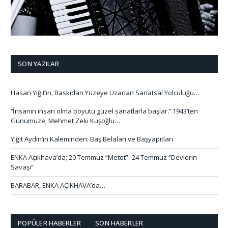
SON YAZILAR
Hasan Yiğit’in, Baskıdan Yüzeye Uzanan Sanatsal Yolculuğu…
‘’İnsanın insan olma boyutu güzel sanatlarla başlar.’’ 1943’ten
Günümüze; Mehmet Zeki Kuşoğlu…
Yiğit Aydın’ın Kaleminden: Baş Belaları ve Başyapıtları
ENKA Açıkhava’da; 20 Temmuz “Metot”- 24 Temmuz “Devlerin
Savaşı”
BARABAR, ENKA AÇIKHAVA’da…
POPÜLER HABERLER
SON HABERLER