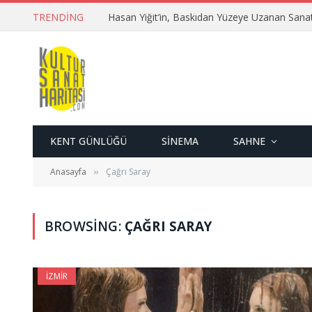
TRENDING
Hasan Yiğit’in, Baskıdan Yüzeye Uzanan Sana
KENT GÜNLÜĞÜ
SINEMA
SAHNE
Anasayfa
Çağrı Saray
»
BROWSING:
ÇAĞRI SARAY
İZMIR