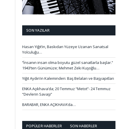
SON YAZILAR
Hasan Yiğit’in, Baskıdan Yüzeye Uzanan Sanatsal
Yolculuğu…
‘’İnsanın insan olma boyutu güzel sanatlarla başlar.’’
1943’ten Günümüze; Mehmet Zeki Kuşoğlu…
Yiğit Aydın’ın Kaleminden: Baş Belaları ve Başyapıtları
ENKA Açıkhava’da; 20 Temmuz “Metot”- 24 Temmuz
“Devlerin Savaşı”
BARABAR, ENKA AÇIKHAVA’da…
POPÜLER HABERLER
SON HABERLER