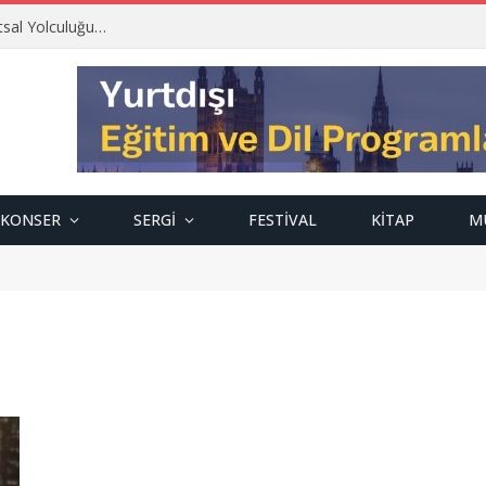
tsal Yolculuğu…
KONSER
SERGI
FESTIVAL
KITAP
M