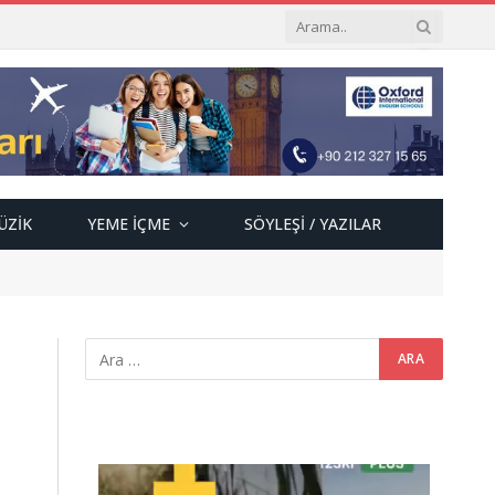
ÜZIK
YEME İÇME
SÖYLEŞI / YAZILAR
Video
oynatıcı