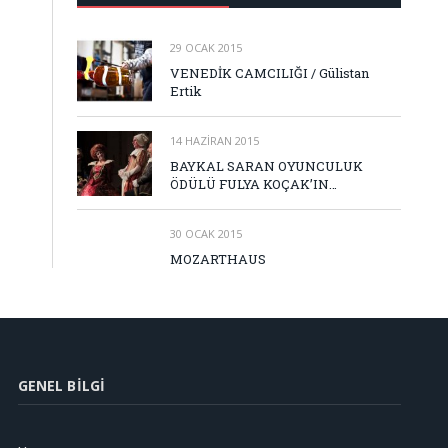
29 OCAK 2015
VENEDİK CAMCILIĞI / Gülistan
Ertik
14 HAZIRAN 2015
BAYKAL SARAN OYUNCULUK
ÖDÜLÜ FULYA KOÇAK’IN…
30 OCAK 2015
MOZARTHAUS
GENEL BILGI