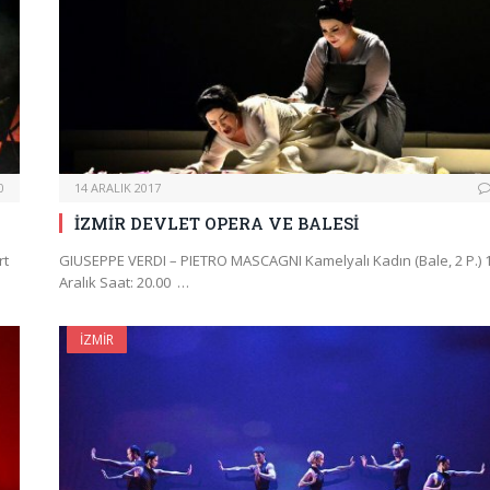
0
14 ARALIK 2017
İZMİR DEVLET OPERA VE BALESİ
rt
GIUSEPPE VERDI – PIETRO MASCAGNI Kamelyalı Kadın (Bale, 2 P.) 
Aralık Saat: 20.00 …
İZMIR