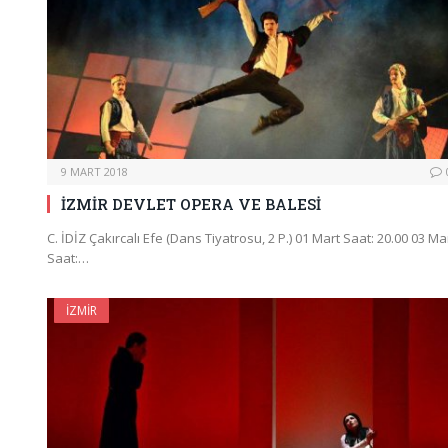
9 MART 2018
İZMİR DEVLET OPERA VE BALESİ
C. İDİZ Çakırcalı Efe (Dans Tiyatrosu, 2 P.) 01 Mart Saat: 20.00 03 Ma
Saat:…
İZMIR