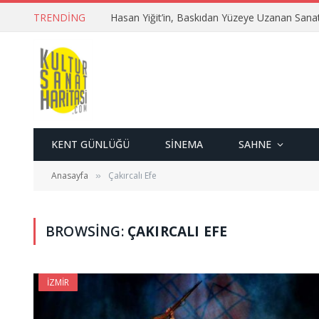
TRENDING
Hasan Yiğit’in, Baskıdan Yüzeye Uzanan Sana
KENT GÜNLÜĞÜ
SINEMA
SAHNE
Anasayfa
Çakırcalı Efe
»
BROWSING:
ÇAKIRCALI EFE
İZMIR