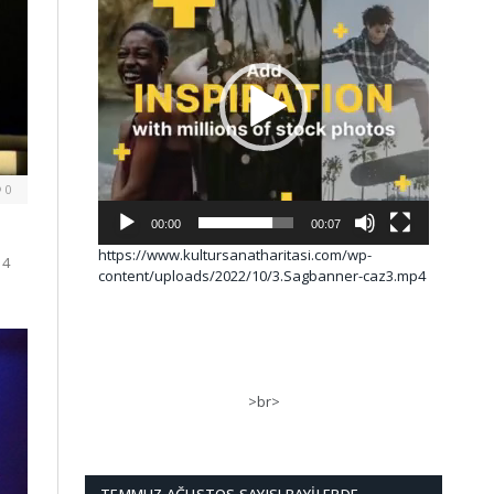
0
00:00
00:07
https://www.kultursanatharitasi.com/wp-
14
content/uploads/2022/10/3.Sagbanner-caz3.mp4
>br>