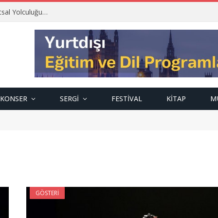
tsal Yolculuğu…
KONSER
SERGI
FESTIVAL
KITAP
M
GÖSTERI