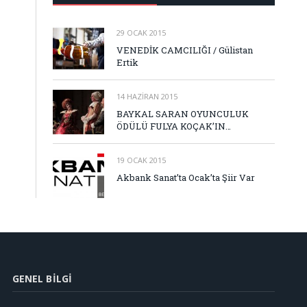
29 OCAK 2015
VENEDİK CAMCILIĞI / Gülistan
Ertik
14 HAZIRAN 2015
BAYKAL SARAN OYUNCULUK
ÖDÜLÜ FULYA KOÇAK’IN…
19 OCAK 2015
Akbank Sanat’ta Ocak’ta Şiir Var
GENEL BILGI