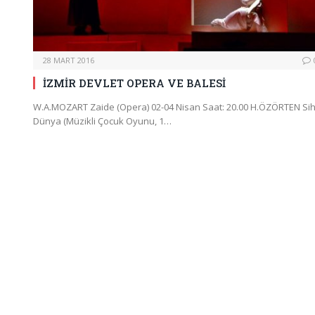
28 MART 2016
İZMİR DEVLET OPERA VE BALESİ
W.A.MOZART Zaide (Opera) 02-04 Nisan Saat: 20.00 H.ÖZÖRTEN Sihi
Dünya (Müzikli Çocuk Oyunu, 1…