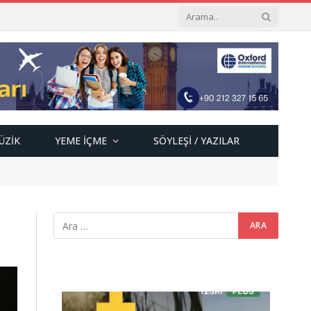
ÜZIK
YEME İÇME
SÖYLEŞI / YAZILAR
Video
oynatıcı