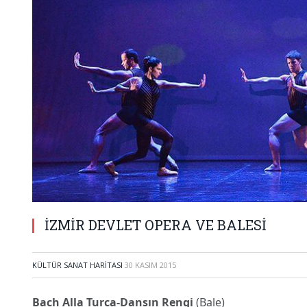
İZMİR DEVLET OPERA VE BALESİ
KÜLTÜR SANAT HARITASI
30 KASIM 2015
Bach Alla Turca-Dansın Rengi
(Bale)