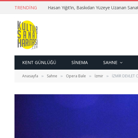
TRENDING
Hasan Yiğit’in, Baskıdan Yüzeye Uzanan Sana
KENT GÜNLÜĞÜ
SINEMA
SAHNE
Anasayfa
Sahne
Opera Bale
İzmir
İZMİR DEVLET 
»
»
»
»