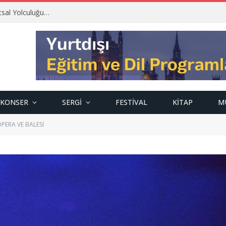
tsal Yolculuğu…
KONSER
SERGI
FESTIVAL
KITAP
M
OPERA VE BALESİ