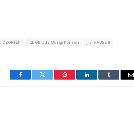
. ÖZÖRTEN
İZDOB Oda Müziği Konseri
J. STRAUSS II
Facebook
Twitter
Pinterest
LinkedIn
Tumblr
E