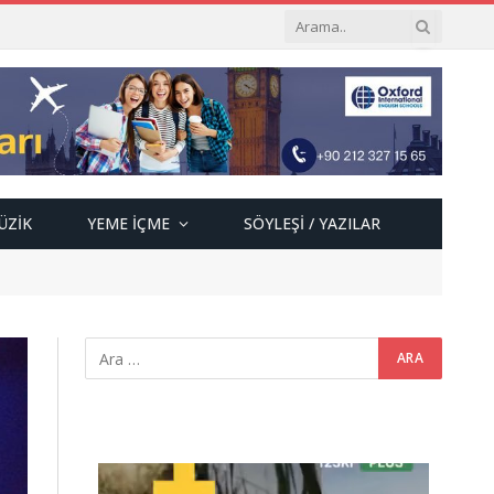
ÜZIK
YEME İÇME
SÖYLEŞI / YAZILAR
Video
oynatıcı