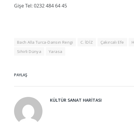
Gişe Tel: 0232 484 64 45
Bach Alla Turca-Dansın Rengi
C. İDİZ
Çakırcalı Efe
H
Sihirli Dünya
Yarasa
PAYLAŞ
KÜLTÜR SANAT HARITASI