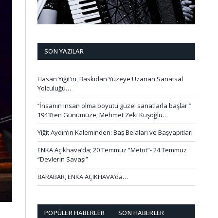
SON YAZILAR
Hasan Yiğit’in, Baskıdan Yüzeye Uzanan Sanatsal
Yolculuğu…
‘’İnsanın insan olma boyutu güzel sanatlarla başlar.’’
1943’ten Günümüze; Mehmet Zeki Kuşoğlu…
Yiğit Aydın’ın Kaleminden: Baş Belaları ve Başyapıtları
ENKA Açıkhava’da; 20 Temmuz “Metot”- 24 Temmuz
“Devlerin Savaşı”
BARABAR, ENKA AÇIKHAVA’da…
POPÜLER HABERLER
SON HABERLER