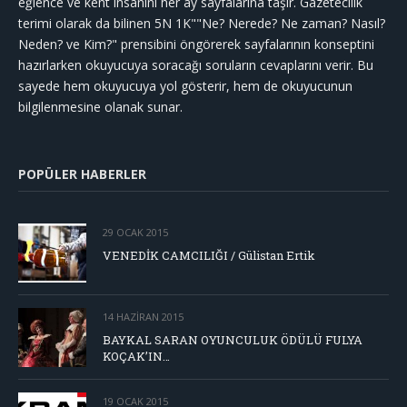
eğlence ve kent insanını her ay sayfalarına taşır. Gazetecilik
terimi olarak da bilinen 5N 1K""Ne? Nerede? Ne zaman? Nasıl?
Neden? ve Kim?" prensibini öngörerek sayfalarının konseptini
hazırlarken okuyucuya soracağı soruların cevaplarını verir. Bu
sayede hem okuyucuya yol gösterir, hem de okuyucunun
bilgilenmesine olanak sunar.
POPÜLER HABERLER
29 OCAK 2015
VENEDİK CAMCILIĞI / Gülistan Ertik
14 HAZIRAN 2015
BAYKAL SARAN OYUNCULUK ÖDÜLÜ FULYA
KOÇAK’IN…
19 OCAK 2015