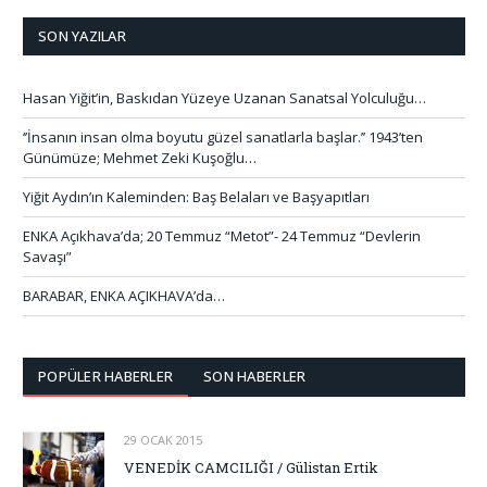
SON YAZILAR
Hasan Yiğit’in, Baskıdan Yüzeye Uzanan Sanatsal Yolculuğu…
‘’İnsanın insan olma boyutu güzel sanatlarla başlar.’’ 1943’ten
Günümüze; Mehmet Zeki Kuşoğlu…
Yiğit Aydın’ın Kaleminden: Baş Belaları ve Başyapıtları
ENKA Açıkhava’da; 20 Temmuz “Metot”- 24 Temmuz “Devlerin
Savaşı”
BARABAR, ENKA AÇIKHAVA’da…
POPÜLER HABERLER
SON HABERLER
29 OCAK 2015
VENEDİK CAMCILIĞI / Gülistan Ertik