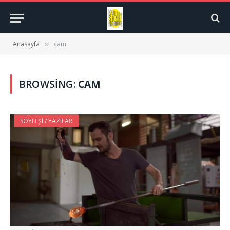
Anasayfa
cam
»
BROWSING:
CAM
SÖYLEŞI / YAZILAR