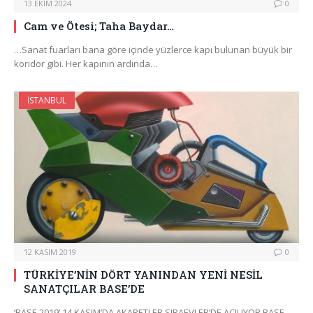
13 EKIM 2024
0
Cam ve Ötesi; Taha Baydar…
…Sanat fuarları bana göre içinde yüzlerce kapı bulunan büyük bir
koridor gibi. Her kapının ardında…
İSTANBUL
12 KASIM 2019
0
TÜRKİYE’NİN DÖRT YANINDAN YENİ NESİL
SANATÇILAR BASE’DE
‘BASE 2019’ 14 KASIM’DA AKARETLER SIRAEVLER’DE AÇILIYOR BASE,