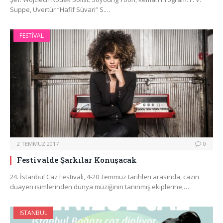
Suppe, Uvertür “Hafif Süvari” S.…
FESTIVAL
2 TEMMUZ 2017
0
Festivalde Şarkılar Konuşacak
24. İstanbul Caz Festivali, 4-20 Temmuz tarihleri arasında, cazın
duayen isimlerinden dünya müziğinin tanınmış ekiplerine,…
İSTANBUL