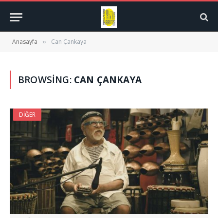
Anasayfa
Can Çankaya
»
BROWSING:
CAN ÇANKAYA
DIĞER