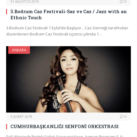
31 AĞUSTOS 2019
0
3.Bodrum Caz Festivali-Saz ve Caz / Jazz with an
Ethnic Touch
3.Bodrum Caz Festivali 1 Eylül’de Başlıyor…Caz Derneği tarafından
düzenlenen Bodrum Caz Festivali üçüncü yılında 1…
ANKARA
6 ŞUBAT 2018
0
CUMHURBAŞKANLIĞI SENFONİ ORKESTRASI
Şef: Wojciech Rodek Solist: Soyoung Yoon, keman Program: F. V.