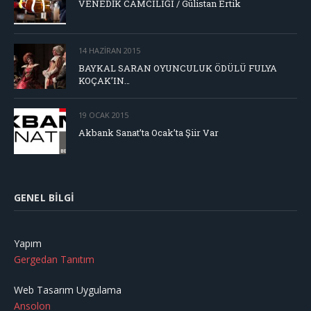
VENEDİK CAMCILIĞI / Gülistan Ertik
14 HAZIRAN 2015
BAYKAL SARAN OYUNCULUK ÖDÜLÜ FULYA
KOÇAK’IN…
19 OCAK 2015
Akbank Sanat’ta Ocak’ta Şiir Var
GENEL BILGI
Yapım
Gergedan Tanıtım
Web Tasarım Uygulama
Ansolon