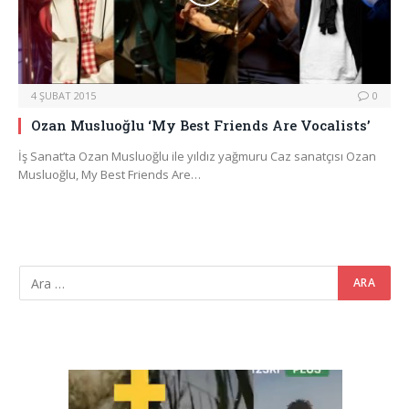
4 ŞUBAT 2015
0
Ozan Musluoğlu ‘My Best Friends Are Vocalists’
İş Sanat’ta Ozan Musluoğlu ile yıldız yağmuru Caz sanatçısı Ozan
Musluoğlu, My Best Friends Are…
Video
oynatıcı