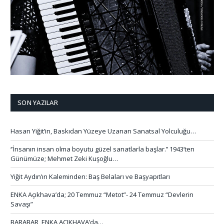
SON YAZILAR
Hasan Yiğit’in, Baskıdan Yüzeye Uzanan Sanatsal Yolculuğu…
‘’İnsanın insan olma boyutu güzel sanatlarla başlar.’’ 1943’ten
Günümüze; Mehmet Zeki Kuşoğlu…
Yiğit Aydın’ın Kaleminden: Baş Belaları ve Başyapıtları
ENKA Açıkhava’da; 20 Temmuz “Metot”- 24 Temmuz “Devlerin
Savaşı”
BARABAR, ENKA AÇIKHAVA’da…