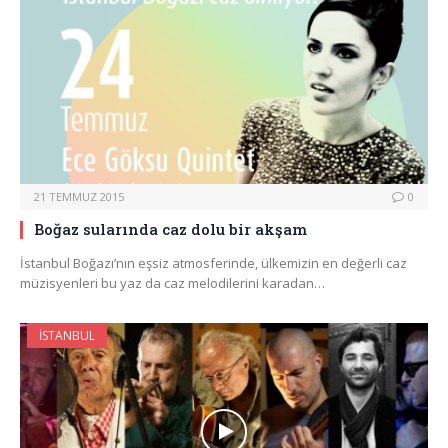
21 TEMMUZ 2015
0
Boğaz sularında caz dolu bir akşam
İstanbul Boğazı’nın eşsiz atmosferinde, ülkemizin en değerli caz
müzisyenleri bu yaz da caz melodilerini karadan…
İSTANBUL