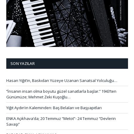
SON YAZILAR
Hasan Yiğit’in, Baskıdan Yüzeye Uzanan Sanatsal Yolculuğu…
‘’İnsanın insan olma boyutu güzel sanatlarla başlar.’’ 1943’ten
Günümüze; Mehmet Zeki Kuşoğlu…
Yiğit Aydın’ın Kaleminden: Baş Belaları ve Başyapıtları
ENKA Açıkhava’da; 20 Temmuz “Metot”- 24 Temmuz “Devlerin
Savaşı”