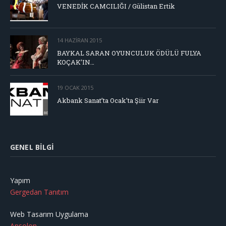
VENEDİK CAMCILIĞI / Gülistan Ertik
14 HAZIRAN 2015
BAYKAL SARAN OYUNCULUK ÖDÜLÜ FULYA
KOÇAK’IN…
19 OCAK 2015
Akbank Sanat’ta Ocak’ta Şiir Var
GENEL BILGI
Yapım
Gergedan Tanıtım
Web Tasarım Uygulama
Ansolon