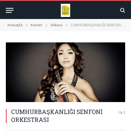
Anasayfa
Konser
Ankara
CUMHURBAŞKANLIĞI SENFONİ ORKESTRASI
»
»
»
CUMHURBAŞKANLIĞI SENFONİ
0
ORKESTRASI