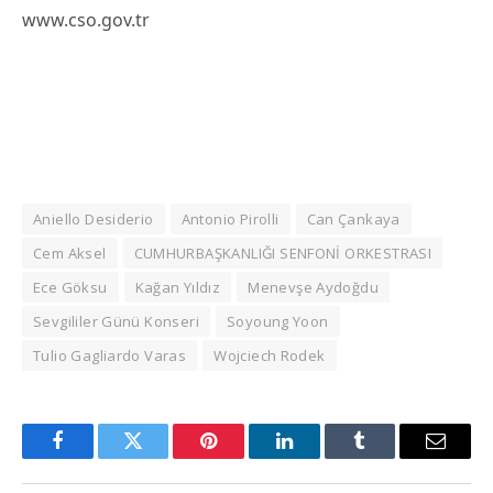
www.cso.gov.tr
Aniello Desiderio
Antonio Pirolli
Can Çankaya
Cem Aksel
CUMHURBAŞKANLIĞI SENFONİ ORKESTRASI
Ece Göksu
Kağan Yıldız
Menevşe Aydoğdu
Sevgililer Günü Konseri
Soyoung Yoon
Tulio Gagliardo Varas
Wojciech Rodek
Facebook
Twitter
Pinterest
LinkedIn
Tumblr
Email