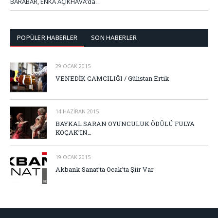
BARABAR, ENKA AÇIKHAVA’da…
POPÜLER HABERLER
SON HABERLER
29 OCAK 2015
VENEDİK CAMCILIĞI / Gülistan Ertik
14 HAZIRAN 2015
BAYKAL SARAN OYUNCULUK ÖDÜLÜ FULYA
KOÇAK’IN…
19 OCAK 2015
Akbank Sanat’ta Ocak’ta Şiir Var